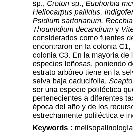
sp.,
Croton
sp.,
Euphorbia mcv
Heliocarpus pallidus, Indigofe
Psidium sartorianum, Recchia
Thouinidium decandrum
y
Vit
considerados como fuentes de
encontraron en la colonia C1, 
colonia C3. En la mayoría de
especies leñosas, poniendo de
estrato arbóreo tiene en la se
selva baja caducifolia.
Scaptot
ser una especie poliléctica que
pertenecientes a diferentes t
época del año y de los recurs
estrechamente poliléctica e in
Keywords :
melisopalinologí