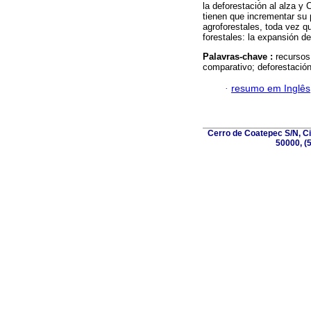
la deforestación al alza y
tienen que incrementar su 
agroforestales, toda vez q
forestales: la expansión d
Palavras-chave :
recursos 
comparativo; deforestación
·
resumo em Inglês
Cerro de Coatepec S/N, Ciu
50000, (