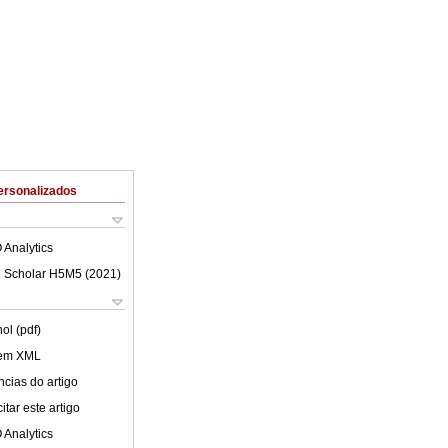
ersonalizados
 Analytics
 Scholar H5M5 (
2021
)
ol (pdf)
 em XML
cias do artigo
tar este artigo
 Analytics