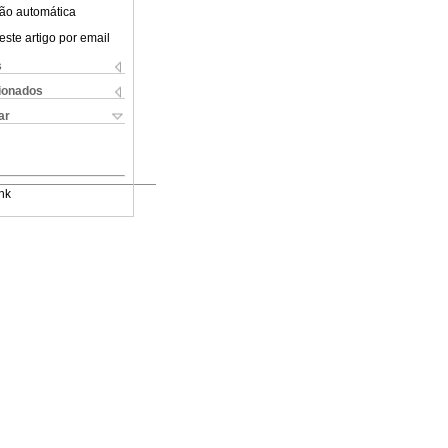
ão automática
este artigo por email
s
cionados
ar
nk