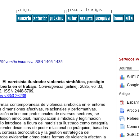
Serviços P
799
versão impressa
ISSN
1405-1435
Journal
SciELO
.
El narcisista ilustrado: violencia simbólica, prestigio
Google
bierta en el trabajo.
Convergencia
[online]. 2026, vol.33,
6. ISSN 2448-5799.
Artigo
rcs.v33i0.26238
.
Espanh
formas contemporáneas de violencia simbólica en el entorno
s dimensiones afectivas, relacionales y performativas.
Artigo
sión online con profesionales de diversos sectores, se
usión emocional, manipulación simbólica y legitimación
Referên
dio introduce la figura del narcisista ilustrado como categoría
Como ci
render dinámicas de poder relacional no jerárquico, basadas
a cortesía tecnocrática y la gestión estratégica del
SciELO
ados evidencian cómo estas formas de violencia afectan la