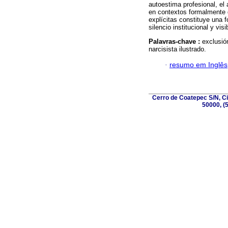
autoestima profesional, el
en contextos formalmente 
explícitas constituye una 
silencio institucional y vis
Palavras-chave :
exclusió
narcisista ilustrado.
·
resumo em Inglês
Cerro de Coatepec S/N, Ciu
50000, (