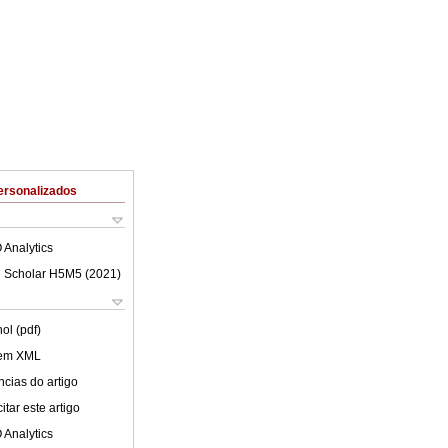
ersonalizados
 Analytics
 Scholar H5M5 (
2021
)
ol (pdf)
 em XML
cias do artigo
tar este artigo
 Analytics