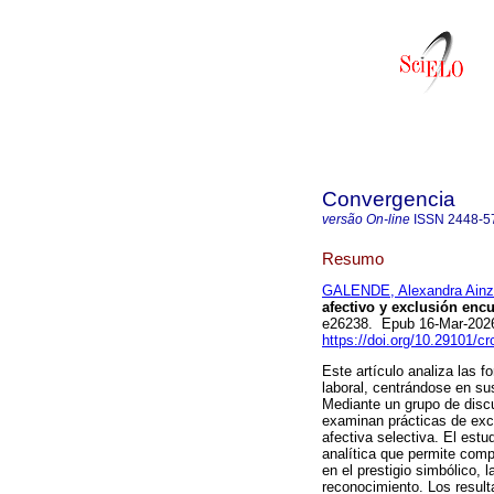
Convergencia
versão On-line
ISSN
2448-5
Resumo
GALENDE, Alexandra Ainz
afectivo y exclusión encu
e26238. Epub 16-Mar-202
https://doi.org/10.29101/c
Este artículo analiza las 
laboral, centrándose en su
Mediante un grupo de discu
examinan prácticas de excl
afectiva selectiva. El estu
analítica que permite comp
en el prestigio simbólico, l
reconocimiento. Los result