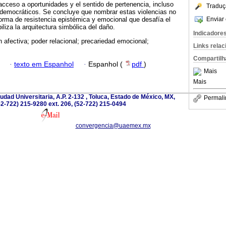
 acceso a oportunidades y el sentido de pertenencia, incluso
Traduç
democráticos. Se concluye que nombrar estas violencias no
Enviar 
forma de resistencia epistémica y emocional que desafía el
ibiliza la arquitectura simbólica del daño.
Indicadore
n afectiva; poder relacional; precariedad emocional;
Links rela
Compartilh
·
texto em Espanhol
·
Espanhol (
pdf
)
Mais
Mais
dad Universitaria, A.P. 2-132 , Toluca, Estado de México, MX,
Permali
52-722) 215-9280 ext. 206, (52-722) 215-0494
convergencia@uaemex.mx