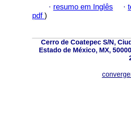
·
resumo em Inglês
·
pdf
)
Cerro de Coatepec S/N, Ciuda
Estado de México, MX, 50000,
converg