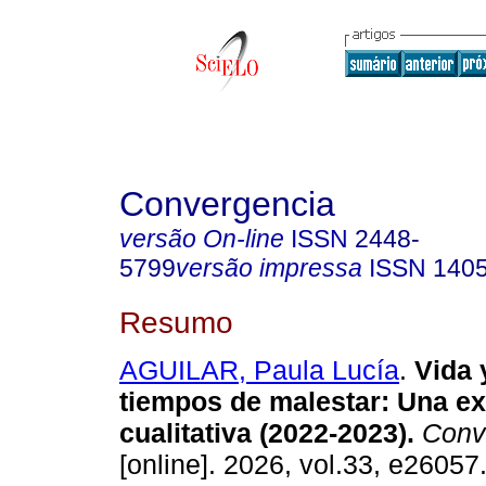
Convergencia
versão On-line
ISSN
2448-
5799
versão impressa
ISSN
140
Resumo
AGUILAR, Paula Lucía
.
Vida 
tiempos de malestar: Una ex
cualitativa (2022-2023).
Conv
[online]. 2026, vol.33, e2605