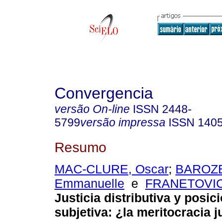
Convergencia
versão On-line
ISSN
2448-
5799
versão impressa
ISSN
140
Resumo
MAC-CLURE, Oscar
;
BAROZE
Emmanuelle
e
FRANETOVIC
Justicia distributiva y posic
subjetiva: ¿la meritocracia ju