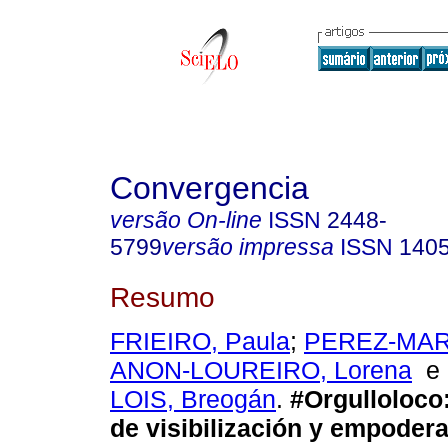
Convergencia
versão On-line
ISSN
2448-
5799
versão impressa
ISSN
140
Resumo
FRIEIRO, Paula
;
PEREZ-MART
ANON-LOUREIRO, Lorena
LOIS, Breogán
.
#Orgulloloco
de visibilización y empoder