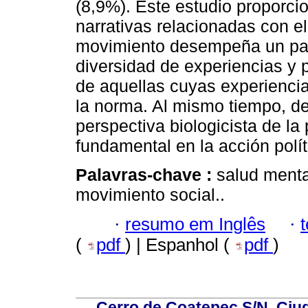
(8,9%). Este estudio proporci
narrativas relacionadas con el 
movimiento desempeña un pape
diversidad de experiencias y 
de aquellas cuyas experienci
la norma. Al mismo tiempo, de
perspectiva biologicista de la
fundamental en la acción polít
Palavras-chave :
salud mental
movimiento social..
·
resumo em Inglês
·
(
pdf
) | Espanhol (
pdf
)
Cerro de Coatepec S/N, Ciuda