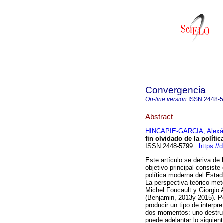
Convergencia
On-line version
ISSN
2448-
Abstract
HINCAPIE-GARCIA, Alexá
fin olvidado de la políti
ISSN 2448-5799.
https://
Este artículo se deriva de 
objetivo principal consiste
política moderna del Esta
La perspectiva teórico-met
Michel Foucault y Giorgio
(Benjamin, 2013y 2015). Po
producir un tipo de interpr
dos momentos: uno destruct
puede adelantar lo siguien