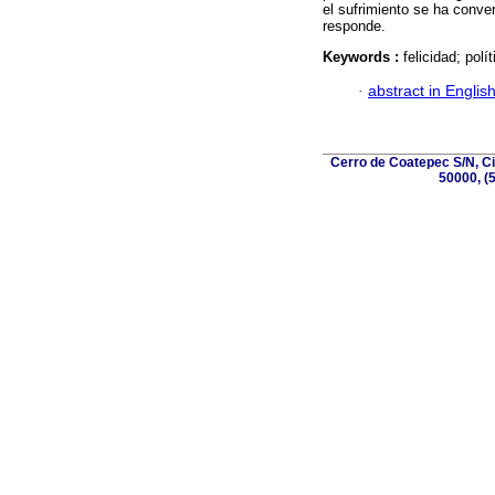
el sufrimiento se ha conve
responde.
Keywords :
felicidad; pol
·
abstract in Englis
Cerro de Coatepec S/N, Ciu
50000, (