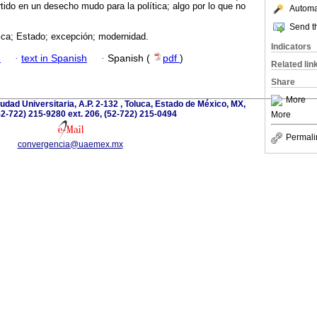
rtido en un desecho mudo para la política; algo por lo que no
Automat
Send th
ítica; Estado; excepción; modernidad.
Indicators
h
·
text in Spanish
·
Spanish (
pdf
)
Related lin
Share
More
dad Universitaria, A.P. 2-132 , Toluca, Estado de México, MX,
52-722) 215-9280 ext. 206, (52-722) 215-0494
More
Permali
convergencia@uaemex.mx