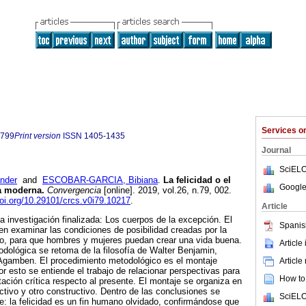
Services 
5799
Print version
ISSN
1405-1435
Journal
SciELO
nder
and
ESCOBAR-GARCIA, Bibiana
.
La felicidad o el
Google
ca moderna.
Convergencia
[online]. 2019, vol.26, n.79, 002.
doi.org/10.29101/crcs.v0i79.10217
.
Article
la investigación finalizada: Los cuerpos de la excepción. El
Spanis
 en examinar las condiciones de posibilidad creadas por la
do, para que hombres y mujeres puedan crear una vida buena.
Article
odológica se retoma de la filosofía de Walter Benjamin,
 Agamben. El procedimiento metodológico es el montaje
Article
r esto se entiende el trabajo de relacionar perspectivas para
How to 
etación crítica respecto al presente. El montaje se organiza en
ivo y otro constructivo. Dentro de las conclusiones se
SciELO
te: la felicidad es un fin humano olvidado, confirmándose que