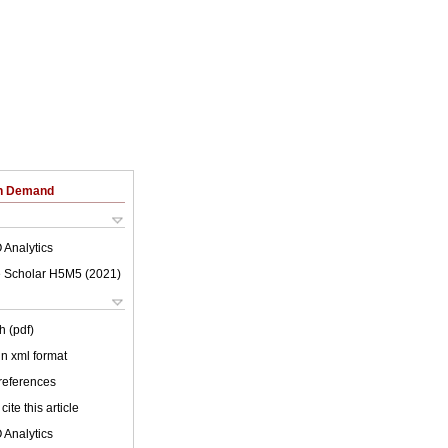
on Demand
 Analytics
 Scholar H5M5 (
2021
)
h (pdf)
 in xml format
 references
cite this article
 Analytics