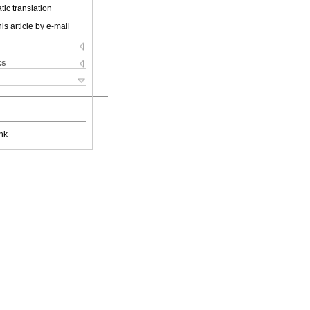
ic translation
is article by e-mail
ks
nk