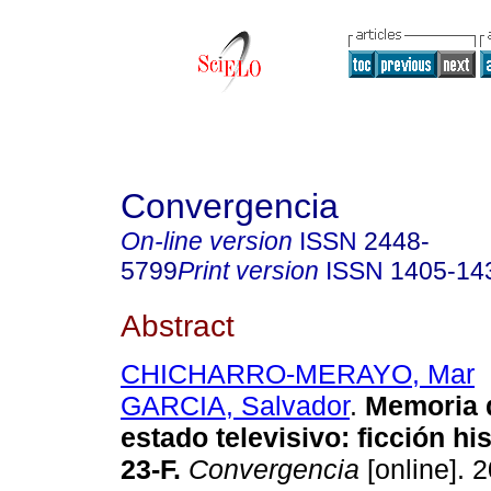
Convergencia
On-line version
ISSN
2448-
5799
Print version
ISSN
1405-14
Abstract
CHICHARRO-MERAYO, Mar
GARCIA, Salvador
.
Memoria 
estado televisivo
:
ficción hi
23-F
.
Convergencia
[online]. 2