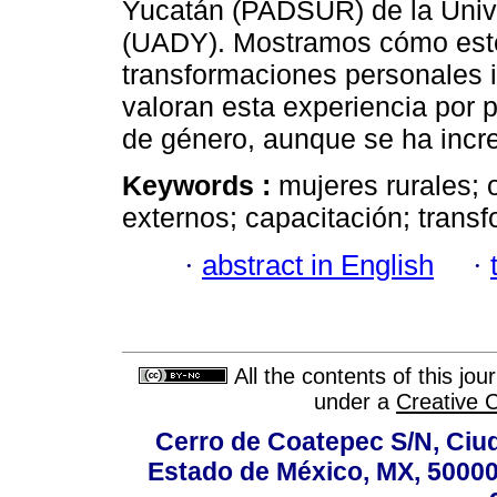
Yucatán (PADSUR) de la Univ
(UADY). Mostramos cómo este 
transformaciones personales i
valoran esta experiencia por p
de género, aunque se ha incr
Keywords :
mujeres rurales; 
externos; capacitación; trans
·
abstract in English
·
All the contents of this jo
under a
Creative 
Cerro de Coatepec S/N, Ciuda
Estado de México, MX, 50000,