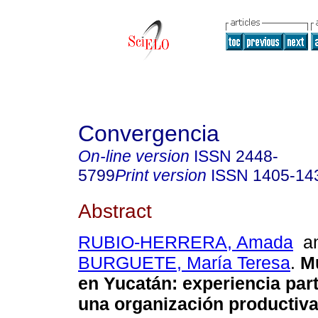
Convergencia
On-line version
ISSN
2448-
5799
Print version
ISSN
1405-14
Abstract
RUBIO-HERRERA, Amada
a
BURGUETE, María Teresa
.
M
en Yucatán
:
experiencia part
una organización productiv