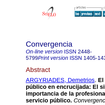
Convergencia
On-line version
ISSN
2448-
5799
Print version
ISSN
1405-14
Abstract
ARGYRIADES, Demetrios
.
El
público en encrucijada
:
El s
importancia de la profesiona
servicio público
.
Convergenc