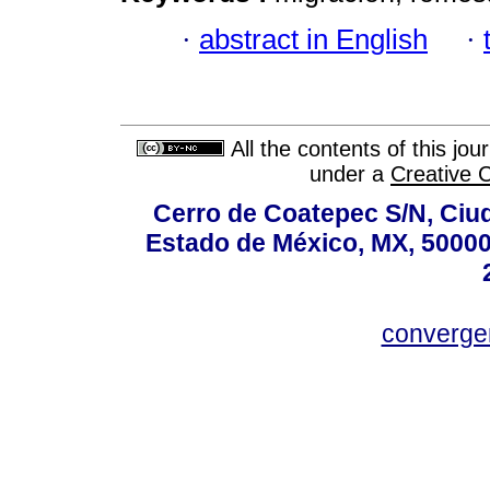
·
abstract in English
·
All the contents of this jo
under a
Creative 
Cerro de Coatepec S/N, Ciuda
Estado de México, MX, 50000,
converg