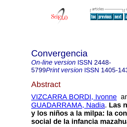
Convergencia
On-line version
ISSN
2448-
5799
Print version
ISSN
1405-14
Abstract
VIZCARRA BORDI, Ivonne
a
GUADARRAMA, Nadia
.
Las n
y los niños a la milpa
:
la co
social de la infancia mazahu