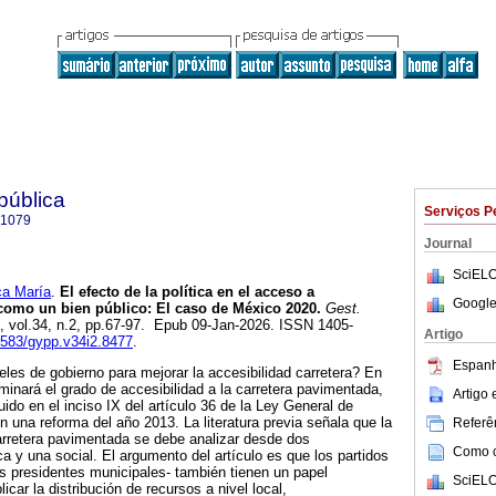
 pública
Serviços P
-1079
Journal
SciELO
a María
.
El efecto de la política en el acceso a
Google
a como un bien público: El caso de México 2020.
Gest.
5, vol.34, n.2, pp.67-97. Epub 09-Jan-2026. ISSN 1405-
Artigo
60583/gypp.v34i2.8477
.
Espanh
eles de gobierno para mejorar la accesibilidad carretera? En
minará el grado de accesibilidad a la carretera pavimentada,
Artigo
uido en el inciso IX del artículo 36 de la Ley General de
n una reforma del año 2013. La literatura previa señala que la
Referên
carretera pavimentada se debe analizar desde dos
Como ci
a y una social. El argumento del artículo es que los partidos
los presidentes municipales- también tienen un papel
SciELO
icar la distribución de recursos a nivel local,