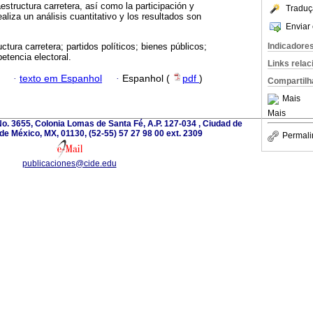
estructura carretera, así como la participación y
Traduç
aliza un análisis cuantitativo y los resultados son
Enviar 
Indicadore
uctura carretera; partidos políticos; bienes públicos;
petencia electoral.
Links rela
·
texto em Espanhol
·
Espanhol (
pdf
)
Compartilh
Mais
Mais
o. 3655, Colonia Lomas de Santa Fé, A.P. 127-034 , Ciudad de
de México, MX, 01130, (52-55) 57 27 98 00 ext. 2309
Permali
publicaciones@cide.edu