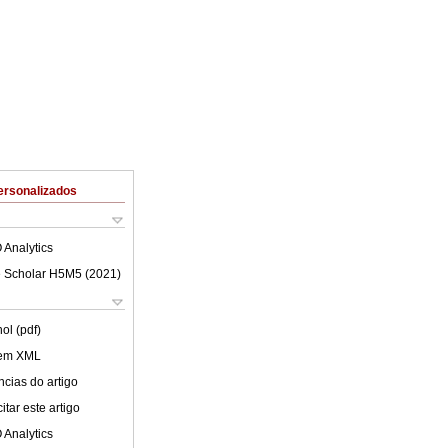
ersonalizados
 Analytics
 Scholar H5M5 (
2021
)
ol (pdf)
 em XML
cias do artigo
tar este artigo
 Analytics