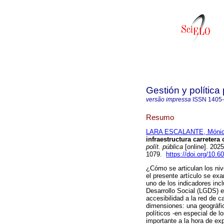
Gestión y política
versão impressa
ISSN
1405
Resumo
LARA ESCALANTE, Mónic
infraestructura carreter
polít. pública
[online]. 202
1079.
https://doi.org/10.
¿Cómo se articulan los niv
el presente artículo se exa
uno de los indicadores incl
Desarrollo Social (LGDS) e
accesibilidad a la red de 
dimensiones: una geográfic
políticos -en especial de 
importante a la hora de expl