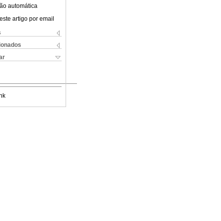
ão automática
este artigo por email
s
cionados
ar
nk