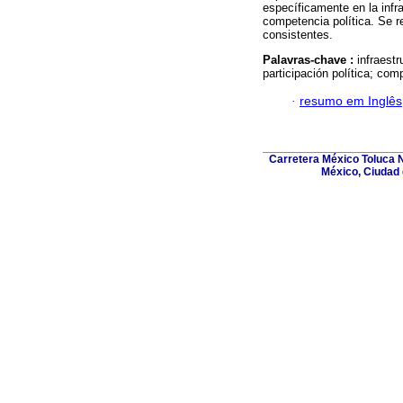
específicamente en la infra
competencia política. Se re
consistentes.
Palavras-chave :
infraestr
participación política; com
·
resumo em Inglês
Carretera México Toluca N
México, Ciudad 