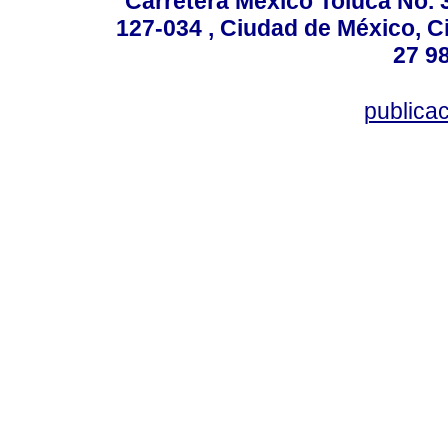
Carretera México Toluca No. 
127-034 , Ciudad de México, C
27 98
publica