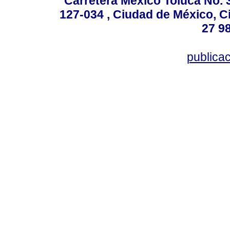
Carretera México Toluca No. 
127-034 , Ciudad de México, C
27 98
publica