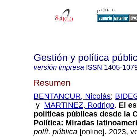
Gestión y política públi
versión impresa
ISSN
1405-107
Resumen
BENTANCUR, Nicolás
;
BIDEG
y
MARTINEZ, Rodrigo
.
El es
políticas públicas desde la 
Política: Miradas latinoamer
polít. pública
[online]. 2023, vo