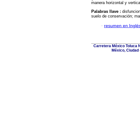
manera horizontal y vertica
Palabras llave :
disfuncion
suelo de conservación; marc
·
resumen en Inglé
Carretera México Toluca N
México, Ciudad 