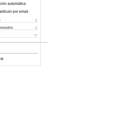
ción automática
artículo por email
s
cionados
nk