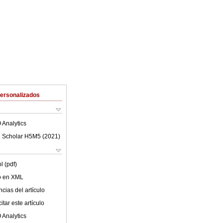
Personalizados
 Analytics
 Scholar H5M5 (
2021
)
l (pdf)
lo en XML
cias del artículo
tar este artículo
 Analytics