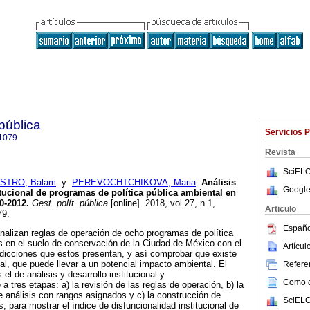
 pública
Servicios 
1079
Revista
SciELO
STRO, Balam
y
PEREVOCHTCHIKOVA, Maria
.
Análisis
Google
itucional de programas de política pública ambiental en
0-2012.
Gest. polít. pública
[online]. 2018, vol.27, n.1,
Articulo
79.
Españo
analizan reglas de operación de ocho programas de política
s en el suelo de conservación de la Ciudad de México con el
Artícu
adicciones que éstos presentan, y así comprobar que existe
nal, que puede llevar a un potencial impacto ambiental. El
Referen
 el de análisis y desarrollo institucional y
Como ci
 tres etapas: a) la revisión de las reglas de operación, b) la
de análisis con rangos asignados y c) la construcción de
SciELO
, para mostrar el índice de disfuncionalidad institucional de