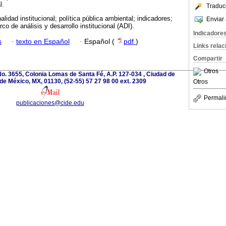
l.
Traduc
alidad institucional; política pública ambiental; indicadores;
Enviar 
o de análisis y desarrollo institucional (ADI).
Indicadore
s
·
texto en Español
·
Español (
pdf
)
Links rela
Compartir
Otros
o. 3655, Colonia Lomas de Santa Fé, A.P. 127-034 , Ciudad de
de México, MX, 01130, (52-55) 57 27 98 00 ext. 2309
Otros
Permali
publicaciones@cide.edu