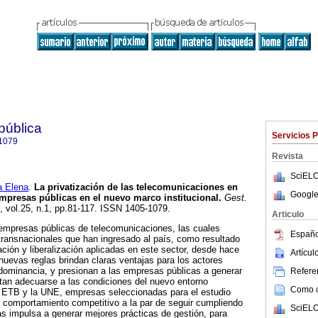
 pública
Servicios 
1079
Revista
SciELO
 Elena
.
La privatización de las telecomunicaciones en
Google
empresas públicas en el nuevo marco institucional
.
Gest.
, vol.25, n.1, pp.81-117. ISSN 1405-1079.
Articulo
empresas públicas de telecomunicaciones, las cuales
Españo
transnacionales que han ingresado al país, como resultado
zación y liberalización aplicadas en este sector, desde hace
Artícu
uevas reglas brindan claras ventajas para los actores
dominancia, y presionan a las empresas públicas a generar
Referen
tan adecuarse a las condiciones del nuevo entorno
Como ci
l. ETB y la UNE, empresas seleccionadas para el estudio
 comportamiento competitivo a la par de seguir cumpliendo
SciELO
las impulsa a generar mejores prácticas de gestión, para