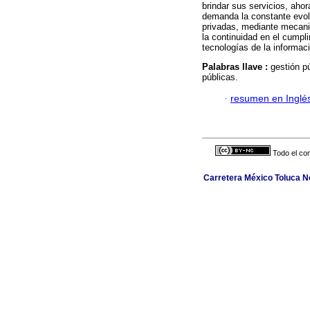
brindar sus servicios, ahor
demanda la constante evolu
privadas, mediante mecanis
la continuidad en el cumpl
tecnologías de la informac
Palabras llave :
gestión p
públicas.
·
resumen en Inglé
Todo el con
Carretera México Toluca No