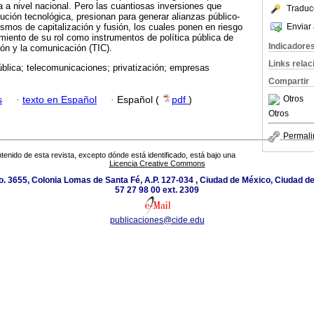
a a nivel nacional. Pero las cuantiosas inversiones que
Traduc
ción tecnológica, presionan para generar alianzas público-
Enviar 
mos de capitalización y fusión, los cuales ponen en riesgo
imiento de su rol como instrumentos de política pública de
Indicadore
ión y la comunicación (TIC).
Links rela
ública; telecomunicaciones; privatización; empresas
Compartir
Otros
s
·
texto en Español
·
Español (
pdf
)
Otros
Permali
tenido de esta revista, excepto dónde está identificado, está bajo una
Licencia Creative Commons
. 3655, Colonia Lomas de Santa Fé, A.P. 127-034 , Ciudad de México, Ciudad de
57 27 98 00 ext. 2309
publicaciones@cide.edu