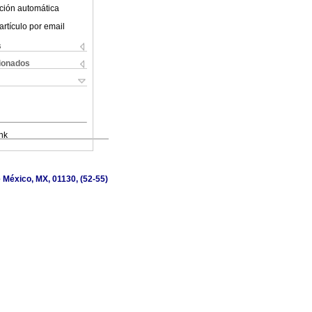
ción automática
artículo por email
s
cionados
nk
 México, MX, 01130, (52-55)