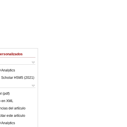
Personalizados
 Analytics
 Scholar H5M5 (
2021
)
l (pdf)
lo en XML
cias del artículo
tar este artículo
 Analytics