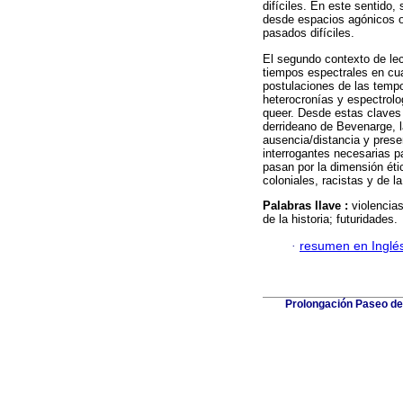
difíciles. En este sentido
desde espacios agónicos o
pasados difíciles.
El segundo contexto de lec
tiempos espectrales en cuat
postulaciones de las tempor
heterocronías y espectrolo
queer. Desde estas claves 
derrideano de Bevenarge, l
ausencia/distancia y prese
interrogantes necesarias p
pasan por la dimensión éti
coloniales, racistas y de l
Palabras llave :
violencia
de la historia; futuridades.
·
resumen en Inglé
Prolongación Paseo de 