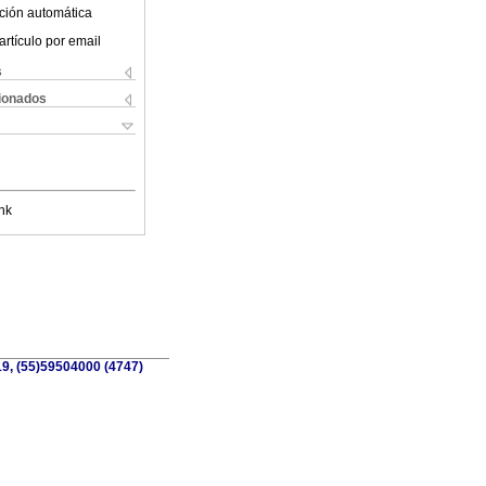
ción automática
artículo por email
s
cionados
nk
19, (55)59504000 (4747)