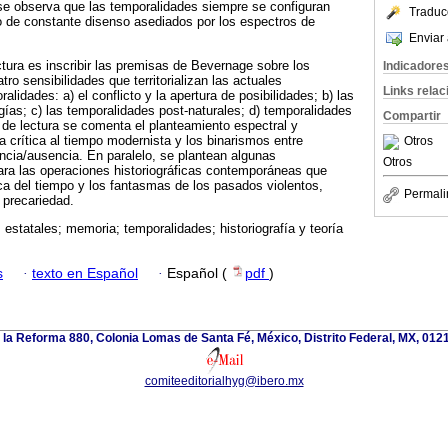
, se observa que las temporalidades siempre se configuran
Traduc
 de constante disenso asediados por los espectros de
Enviar 
tura es inscribir las premisas de Bevernage sobre los
Indicadore
ro sensibilidades que territorializan las actuales
Links rela
alidades: a) el conflicto y la apertura de posibilidades; b) las
gías; c) las temporalidades post-naturales; d) temporalidades
Compartir
de lectura se comenta el planteamiento espectral y
a crítica al tiempo modernista y los binarismos entre
Otros
ncia/ausencia. En paralelo, se plantean algunas
Otros
ara las operaciones historiográficas contemporáneas que
ca del tiempo y los fantasmas de los pasados violentos,
Permali
a precariedad.
s estatales; memoria; temporalidades; historiografía y teoría
s
·
texto en Español
·
Español (
pdf
)
la Reforma 880, Colonia Lomas de Santa Fé, México, Distrito Federal, MX, 012
comiteeditorialhyg@ibero.mx