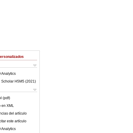
Personalizados
 Analytics
 Scholar H5M5 (
2021
)
l (pdf)
lo en XML
cias del artículo
tar este artículo
 Analytics