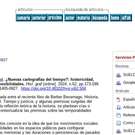
Servicios 
0927
Revista
SciELO
el
.
¿Nuevas cartografías del tiempo?: historicidad,
Google
posibilidades.
Hist. graf
[online]. 2024, n.62, pp.173-199.
 1405-0927.
https://doi.org/10.48102/hyg.vi62.504
.
Articulo
zada entre el reciente libro de Berber Bevernage, Historia,
Españo
l. Tiempo y justicia, y algunas premisas surgidas del
la reflexión teórica de la historia, se plantean vías o
Artícu
contextualizar las premisas sobre las temporalidades
Referen
Como ci
tos consiste en la idea de que los movimientos sociales
idades en los espacios públicos para configurar
SciELO
las memorias y las duraciones o persistencias de pasados