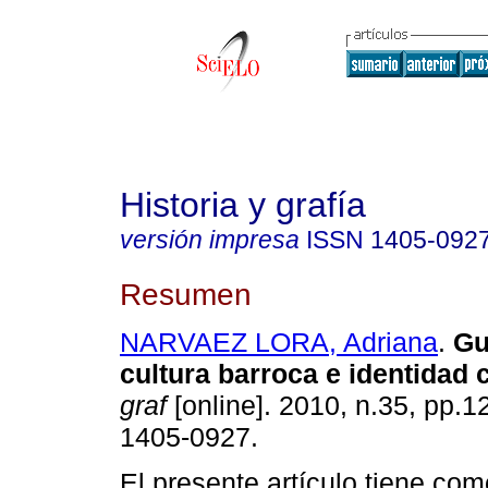
Historia y grafía
versión impresa
ISSN
1405-092
Resumen
NARVAEZ LORA, Adriana
.
Gu
cultura barroca e identidad c
graf
[online]. 2010, n.35, pp.
1405-0927.
El presente artículo tiene com