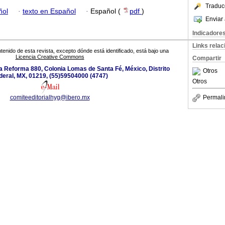
Traduc
ñol
·
texto en Español
·
Español (
pdf
)
Enviar 
Indicadore
Links rela
tenido de esta revista, excepto dónde está identificado, está bajo una
Licencia Creative Commons
Compartir
a Reforma 880, Colonia Lomas de Santa Fé, México, Distrito
Otros
deral, MX, 01219, (55)59504000 (4747)
Otros
comiteeditorialhyg@ibero.mx
Permali