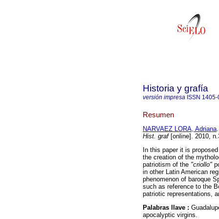
Historia y grafía
versión impresa
ISSN
1405-
Resumen
NARVAEZ LORA, Adriana
.
Hist. graf
[online]. 2010, n
In this paper it is proposed
the creation of the mytholo
patriotism of the
"criollo"
po
in other Latin American re
phenomenon of baroque Spa
such as reference to the B
patriotic representations, 
Palabras llave :
Guadalup
apocalyptic virgins.