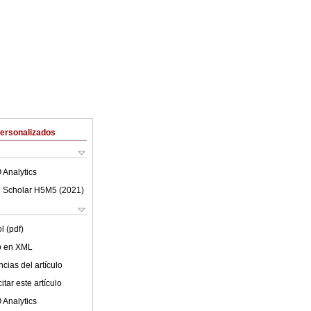
Personalizados
 Analytics
 Scholar H5M5 (
2021
)
l (pdf)
lo en XML
cias del artículo
tar este artículo
 Analytics