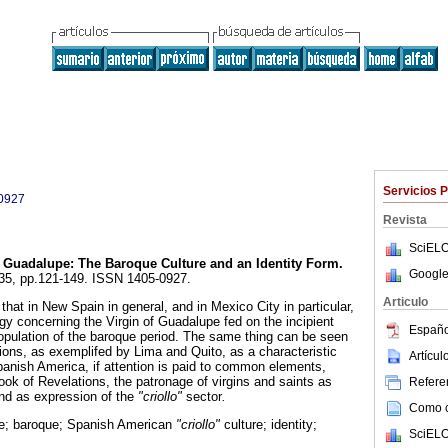
Servicios 
0927
Revista
SciELO
Guadalupe: The Baroque Culture and an Identity Form
.
Google
.35, pp.121-149. ISSN 1405-0927.
Articulo
 that in New Spain in general, and in Mexico City in particular,
gy concerning the Virgin of Guadalupe fed on the incipient
Españo
pulation of the baroque period. The same thing can be seen
gions, as exemplifed by Lima and Quito, as a characteristic
Artícu
nish America, if attention is paid to common elements,
ook of Revelations, the patronage of virgins and saints as
Referen
and as expression of the
"criollo"
sector
.
Como ci
e; baroque; Spanish American
"criollo"
culture; identity;
SciELO