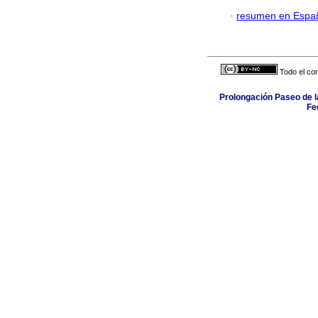
·
resumen en Espa
Todo el con
Prolongación Paseo de l
Fe