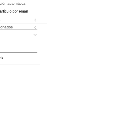
ción automática
artículo por email
s
cionados
nk