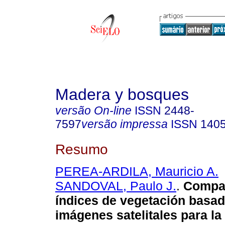
Madera y bosques
versão On-line
ISSN
2448-
7597
versão impressa
ISSN
140
Resumo
PEREA-ARDILA, Mauricio A.
SANDOVAL, Paulo J.
.
Compar
índices de vegetación basa
imágenes satelitales para la 