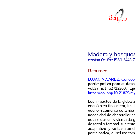
Madera y bosque
versión On-line
ISSN
2448-
Resumen
LUJAN-ALVAREZ, Concep
participativa para el desa
vol.27, n.1, e2712260. E
https://doi.org/10.21829/
Los impactos de la globali
económica-financiera, inst
económicamente de arriba 
necesidad de desarrollar co
establecer un sistema de ge
desarrollo forestal sustent
adaptativo, y se basa en el
participativa, e incluye to