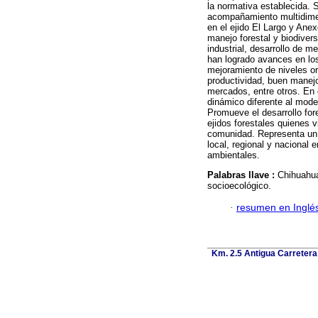
la normativa establecida. 
acompañamiento multidimens
en el ejido El Largo y Ane
manejo forestal y biodivers
industrial, desarrollo de 
han logrado avances en los 
mejoramiento de niveles or
productividad, buen manej
mercados, entre otros. En c
dinámico diferente al modelo
Promueve el desarrollo fore
ejidos forestales quienes 
comunidad. Representa un 
local, regional y nacional
ambientales.
Palabras llave :
Chihuahua
socioecológico.
·
resumen en Inglé
Km. 2.5 Antigua Carretera