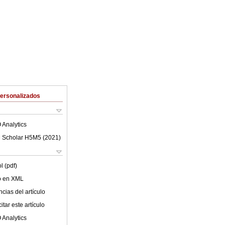
Personalizados
 Analytics
 Scholar H5M5 (
2021
)
l (pdf)
lo en XML
cias del artículo
tar este artículo
 Analytics