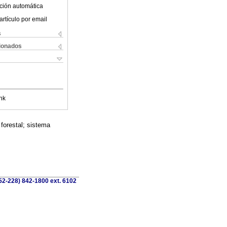
ción automática
artículo por email
s
cionados
nk
forestal; sistema
52-228) 842-1800 ext. 6102