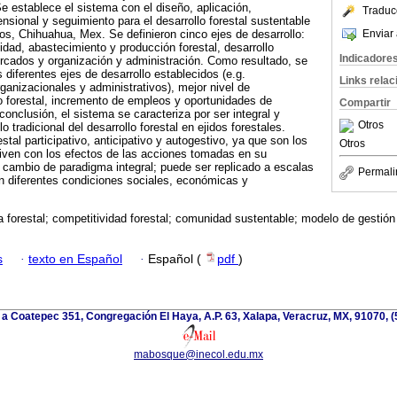
Se establece el sistema con el diseño, aplicación,
Traduc
ional y seguimiento para el desarrollo forestal sustentable
Enviar 
xos, Chihuahua, Mex. Se definieron cinco ejes de desarrollo:
idad, abastecimiento y producción forestal, desarrollo
Indicadore
mercados y organización y administración. Como resultado, se
diferentes ejes de desarrollo establecidos (e.g.
Links rela
ganizacionales y administrativos), mejor nivel de
o forestal, incremento de empleos y oportunidades de
Compartir
onclusión, el sistema se caracteriza por ser integral y
Otros
 tradicional del desarrollo forestal en ejidos forestales.
stal participativo, anticipativo y autogestivo, ya que son los
Otros
viven con los efectos de las acciones tomadas en su
cambio de paradigma integral; puede ser replicado a escalas
Permali
 en diferentes condiciones sociales, económicas y
 forestal; competitividad forestal; comunidad sustentable; modelo de gestión 
s
·
texto en Español
·
Español (
pdf
)
 a Coatepec 351, Congregación El Haya, A.P. 63, Xalapa, Veracruz, MX, 91070, (
mabosque@inecol.edu.mx