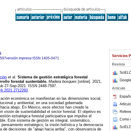
s
Servicios 
7597
versión impresa
ISSN
1405-0471
Revista
SciELO
ción
et al.
Sistema de gestión estratégica forestal
Google
rrollo forestal sustentable.
Madera bosques
[online]. 2021,
pub 27-Sep-2021. ISSN 2448-7597.
Articulo
myb.2021.2712260
.
Españo
zación económica se manifiestan en las dimensiones social,
itucional y ambiental, en una sociedad gobernada
Artícu
hacia abajo. En México, esos efectos han creado la
n visión de sustentabilidad el sector forestal. El objetivo es
Referen
stión estratégica forestal participativa que impulse el
Como ci
able. Este sistema de gestión es integral, sistemático,
 pensamiento estratégico, la visión holística y la democracia
SciELO
ma de decisiones de "abajo hacia arriba", con observancia de