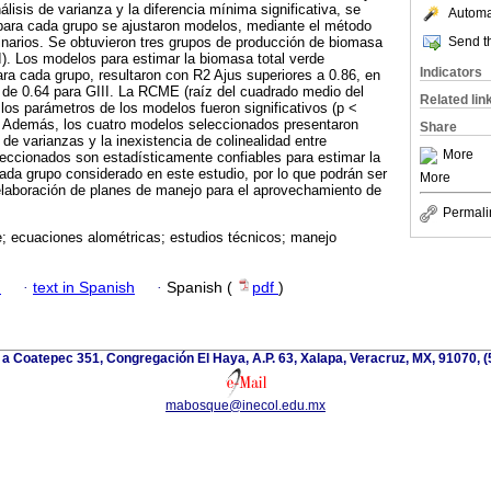
lisis de varianza y la diferencia mínima significativa, se
Automat
 para cada grupo se ajustaron modelos, mediante el método
Send th
narios. Se obtuvieron tres grupos de producción de biomasa
II). Los modelos para estimar la biomasa total verde
Indicators
para cada grupo, resultaron con R2 Ajus superiores a 0.86, en
 de 0.64 para GIII. La RCME (raíz del cuadrado medio del
Related lin
 y los parámetros de los modelos fueron significativos (p <
s. Además, los cuatro modelos seleccionados presentaron
Share
e varianzas y la inexistencia de colinealidad entre
More
eccionados son estadísticamente confiables para estimar la
ada grupo considerado en este estudio, por lo que podrán ser
More
 elaboración de planes de manejo para el aprovechamiento de
Permali
; ecuaciones alométricas; estudios técnicos; manejo
h
·
text in Spanish
·
Spanish (
pdf
)
 a Coatepec 351, Congregación El Haya, A.P. 63, Xalapa, Veracruz, MX, 91070, (
mabosque@inecol.edu.mx