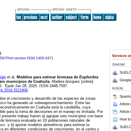
s
Services 
7597
Print version
ISSN
1405-0471
Journal
SciELO
ián
et al.
Modelos para estimar biomasa de
Euphorbia
Google
eis municipios de Coahuila.
Madera bosques
[online].
06. Epub Jan 28, 2020. ISSN 2448-7597.
Article
myb.2019.2521806
.
Spanis
re el crecimiento y desarrollo de las especies de zonas
xico ha generado un sobreaprovechamiento. Entre las
Article
económicamente en Coahuila está la candelilla, cuya
ible para la toma de decisiones en el manejo es limitada. Por
Article
del presente trabajo fueron a) agrupar seis municipios con base
How to 
l de biomasa evaluada en 10 poblaciones naturales de
ucc. y b) ajustar modelos alométricos para estimar la
SciELO
ca en diferentes condiciones de crecimiento, en el centro y