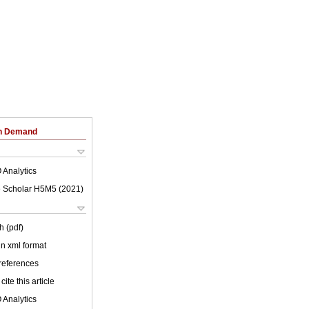
on Demand
 Analytics
 Scholar H5M5 (
2021
)
h (pdf)
 in xml format
 references
cite this article
 Analytics