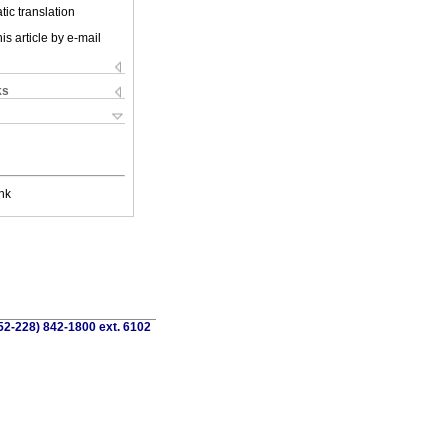
ic translation
is article by e-mail
ks
nk
52-228) 842-1800 ext. 6102