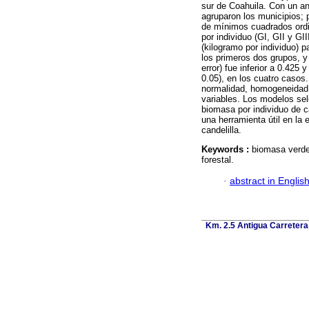
sur de Coahuila. Con un aná
agruparon los municipios;
de mínimos cuadrados ordi
por individuo (GI, GII y GI
(kilogramo por individuo) 
los primeros dos grupos, y
error) fue inferior a 0.425
0.05), en los cuatro caso
normalidad, homogeneidad d
variables. Los modelos sel
biomasa por individuo de c
una herramienta útil en la
candelilla.
Keywords :
biomasa verde
forestal.
·
abstract in Englis
Km. 2.5 Antigua Carretera