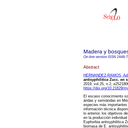
Madera y bosque
On-line version
ISSN
2448-
Abstract
HERNANDEZ-RAMOS, Adr
antisyphilitica
Zucc. en s
2019, vol.25, n.2, e25218
https://doi.org/10.21829/
El escaso conocimiento sob
áridas y semiáridas en Mé
especies más importantes 
información técnica dispon
lo anterior, los objetivos 
en la producción individua
Euphorbia antisyphilitica Z
biomasa de E. antisyphiliti