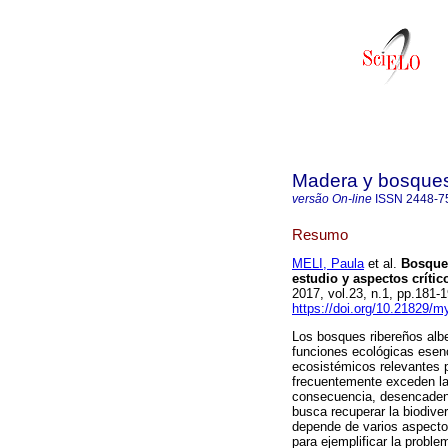
Madera y bosque
versão On-line
ISSN
2448-7
Resumo
MELI, Paula
et al.
Bosques
estudio y aspectos crític
2017, vol.23, n.1, pp.181
https://doi.org/10.21829/
Los bosques ribereños albe
funciones ecológicas esenc
ecosistémicos relevantes p
frecuentemente exceden la 
consecuencia, desencadena
busca recuperar la biodiver
depende de varios aspectos
para ejemplificar la proble