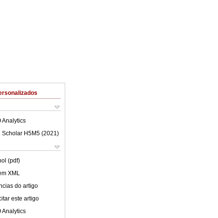
ersonalizados
 Analytics
 Scholar H5M5 (
2021
)
ol (pdf)
 em XML
cias do artigo
tar este artigo
 Analytics