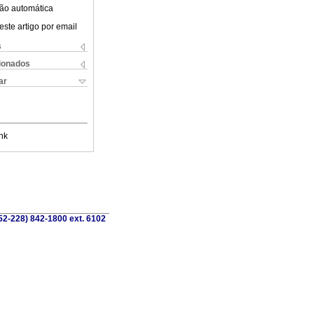
ão automática
este artigo por email
s
cionados
ar
nk
52-228) 842-1800 ext. 6102