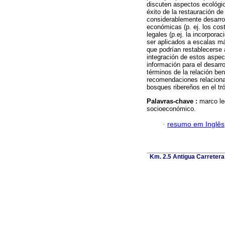
discuten aspectos ecológic
éxito de la restauración d
considerablemente desarrol
económicas (p. ej. los cost
legales (p.ej. la incorpora
ser aplicados a escalas m
que podrían restablecerse a
integración de estos aspec
información para el desarro
términos de la relación be
recomendaciones relacionad
bosques ribereños en el t
Palavras-chave :
marco le
socioeconómico.
·
resumo em Inglês
Km. 2.5 Antigua Carretera