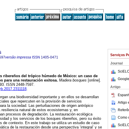
s
Serviços P
597
versão impressa
ISSN
1405-0471
Journal
SciELO
 ribereños del trópico húmedo de México: un caso de
Google
os para una restauración exitosa.
Madera bosques
[online].
-193. ISSN 2448-7597.
Artigo
myb.2017.2311118
.
Espanh
rgan una biodiversidad importante y en ellos se desarrollan
iales que repercuten en la provisión de servicios
Artigo
ara la sociedad. Las perturbaciones de origen antrópico
resiliencia natural de estos ecosistemas y, en
Referên
n procesos de degradación. La restauración ecológica
Como ci
sidad y los servicios de los bosques ribereños, pero su éxito
 de contexto. En este trabajo se utiliza un estudio de caso
SciELO
mática de la restauración desde una perspectiva ‘integral’ y se