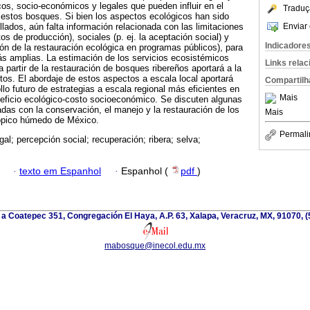
os, socio-económicos y legales que pueden influir en el
Traduç
e estos bosques. Si bien los aspectos ecológicos han sido
Enviar 
lados, aún falta información relacionada con las limitaciones
os de producción), sociales (p. ej. la aceptación social) y
Indicadore
ción de la restauración ecológica en programas públicos), para
ás amplias. La estimación de los servicios ecosistémicos
Links rela
 partir de la restauración de bosques ribereños aportará a la
tos. El abordaje de estos aspectos a escala local aportará
Compartilh
llo futuro de estrategias a escala regional más eficientes en
Mais
neficio ecológico-costo socioeconómico. Se discuten algunas
as con la conservación, el manejo y la restauración de los
Mais
rópico húmedo de México.
Permali
gal; percepción social; recuperación; ribera; selva;
·
texto em Espanhol
·
Espanhol (
pdf
)
 a Coatepec 351, Congregación El Haya, A.P. 63, Xalapa, Veracruz, MX, 91070, (
mabosque@inecol.edu.mx