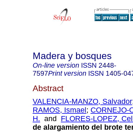
Madera y bosques
On-line version
ISSN
2448-
7597
Print version
ISSN
1405-04
Abstract
VALENCIA-MANZO, Salvador
RAMOS, Ismael
;
CORNEJO-OV
H.
and
FLORES-LOPEZ, Cele
de alargamiento del brote te