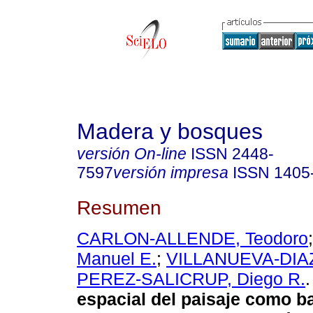
Madera y bosques
versión On-line
ISSN
2448-
7597
versión impresa
ISSN
1405
Resumen
CARLON-ALLENDE, Teodoro
Manuel E.
;
VILLANUEVA-DIAZ
PEREZ-SALICRUP, Diego R.
.
espacial del paisaje como b