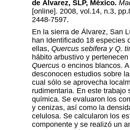
de Álvarez, SLP, México
.
Mad
[online]. 2008, vol.14, n.3, p
2448-7597.
En la sierra de Álvarez, San L
han Identificado 18 especies 
ellas,
Quercus sebifera y Q. t
hábito arbustivo y pertenecen
Quercus
o encinos blancos. A 
desconocen estudios sobre las
cual sólo se aprovecha local
rudimentaria. En este trabajo 
química. Se evaluaron los cont
y cenizas, así como la densida
celulosa. Se calcularon los e
componente y se realizó un an