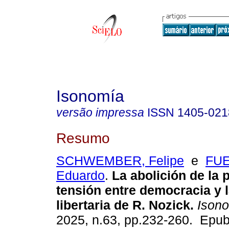
Isonomía
versão impressa
ISSN
1405-021
Resumo
SCHWEMBER, Felipe
e
FU
Eduardo
.
La abolición de la p
tensión entre democracia y l
libertaria de R. Nozick.
Ison
2025, n.63, pp.232-260. Epu