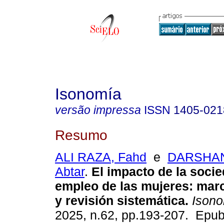
Isonomía
versão impressa
ISSN
1405-021
Resumo
ALI RAZA, Fahd
e
DARSHAN
Abtar
.
El impacto de la socie
empleo de las mujeres: mar
y revisión sistemática.
Isono
2025, n.62, pp.193-207. Epu