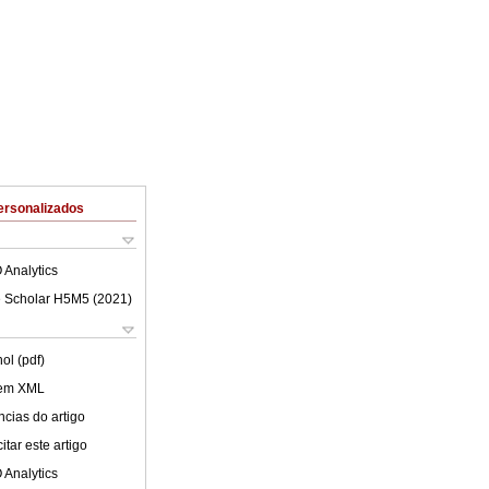
ersonalizados
 Analytics
 Scholar H5M5 (
2021
)
ol (pdf)
 em XML
cias do artigo
tar este artigo
 Analytics