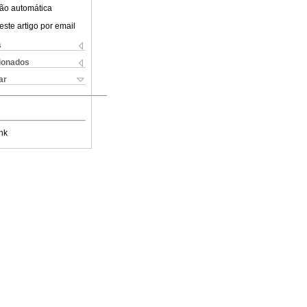
ão automática
este artigo por email
s
cionados
ar
nk