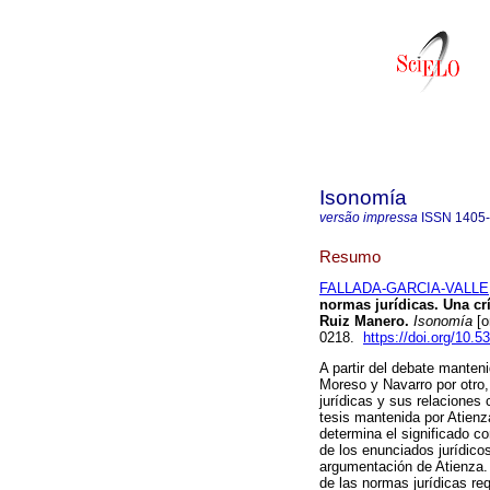
Isonomía
versão impressa
ISSN
1405
Resumo
FALLADA-GARCIA-VALLE,
normas jurídicas. Una crí
Ruiz Manero.
Isonomía
[o
0218.
https://doi.org/10.
A partir del debate manten
Moreso y Navarro por otro,
jurídicas y sus relaciones
tesis mantenida por Atienz
determina el significado co
de los enunciados jurídico
argumentación de Atienza
de las normas jurídicas re