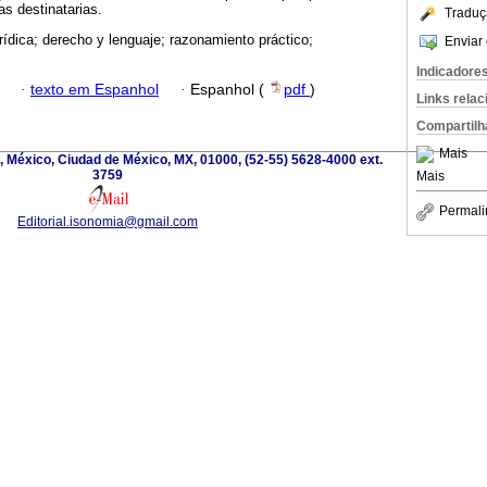
as destinatarias.
Traduç
rídica; derecho y lenguaje; razonamiento práctico;
Enviar 
Indicadore
·
texto em Espanhol
·
Espanhol (
pdf
)
Links rela
Compartilh
Mais
, México, Ciudad de México, MX, 01000, (52-55) 5628-4000 ext.
3759
Mais
Permali
Editorial.isonomia@gmail.com