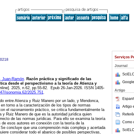
Serviços P
-0218
Journal
SciELO
 Juan-Ramón
.
Razón práctica y significado de las
Google
tica desde el perspectivismo a la teoría de Atienza y
nline]. 2025, n.62, pp.55-82. Epub 26-Jan-2026. ISSN 1405-
Artigo
5347/isonomia.62/2025.751
.
Espanh
ido entre Atienza y Ruiz Manero por un lado, y Mendonca,
 en torno a la caracterización de los tipos de normas
Artigo
 con el razonamiento práctico, se critica fundamentalmente la
a y Ruiz Manero de que es la autoridad jurídica quien
Referên
rrecto de las normas jurídicas. Para ello se examina la teoría
Como ci
s de esos autores en conexión con la teoría de la
. Se concluye que una comprensión más compleja y acertada
SciELO
quiere considerar todo el abanico de posibles perspectivas,