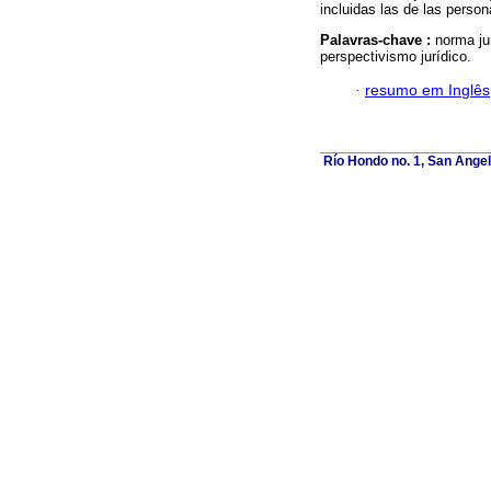
incluidas las de las person
Palavras-chave :
norma ju
perspectivismo jurídico.
·
resumo em Inglês
Río Hondo no. 1, San Angel