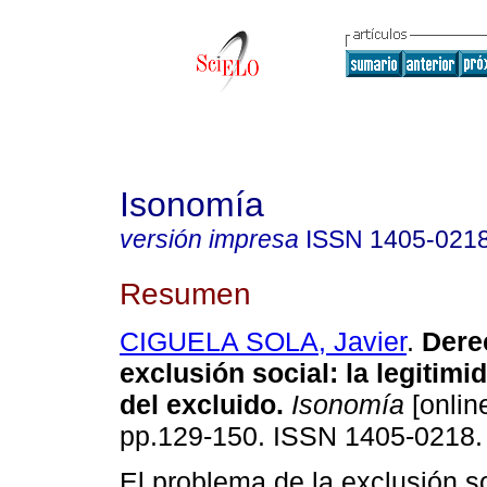
Isonomía
versión impresa
ISSN
1405-021
Resumen
CIGUELA SOLA, Javier
.
Dere
exclusión social
:
la legitimi
del excluido
.
Isonomía
[onlin
pp.129-150. ISSN 1405-0218.
El problema de la exclusión so