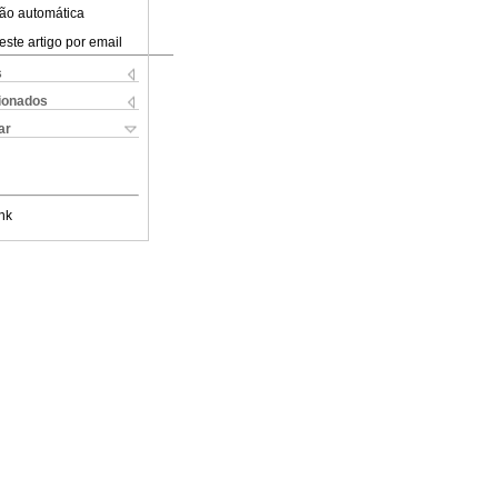
ão automática
este artigo por email
s
cionados
ar
nk