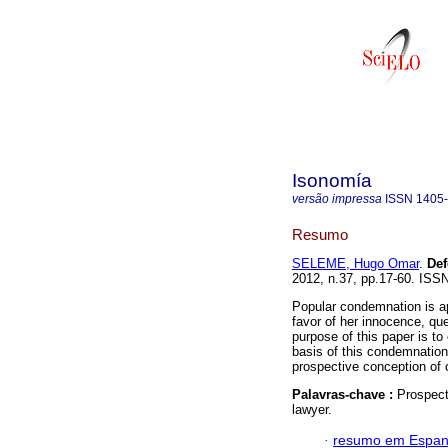
Isonomía
versão impressa
ISSN
1405
Resumo
SELEME, Hugo Omar
.
Def
2012, n.37, pp.17-60. ISS
Popular condemnation is app
favor of her innocence, que
purpose of this paper is to
basis of this condemnation.
prospective conception of o
Palavras-chave :
Prospect
lawyer.
·
resumo em Espan