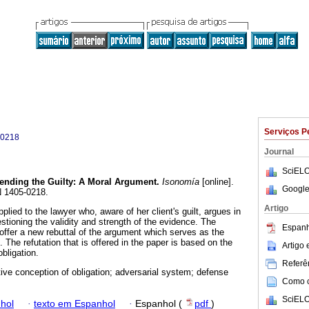
Serviços P
-0218
Journal
SciELO
ending the Guilty
:
A Moral Argument
.
Isonomía
[online].
Google
N 1405-0218.
Artigo
lied to the lawyer who, aware of her client's guilt, argues in
stioning the validity and strength of the evidence. The
Espanh
 offer a new rebuttal of the argument which serves as the
 The refutation that is offered in the paper is based on the
Artigo
bligation.
Referên
ive conception of obligation; adversarial system; defense
Como ci
SciELO
hol
·
texto em Espanhol
·
Espanhol (
pdf
)