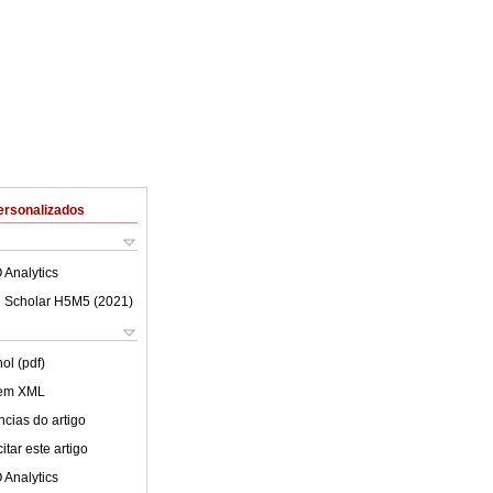
ersonalizados
 Analytics
 Scholar H5M5 (
2021
)
ol (pdf)
 em XML
cias do artigo
tar este artigo
 Analytics