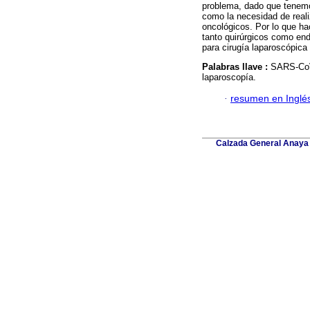
problema, dado que tenemo
como la necesidad de reali
oncológicos. Por lo que h
tanto quirúrgicos como end
para cirugía laparoscópica
Palabras llave :
SARS-CoV-
laparoscopía.
·
resumen en Inglé
Calzada General Anaya 