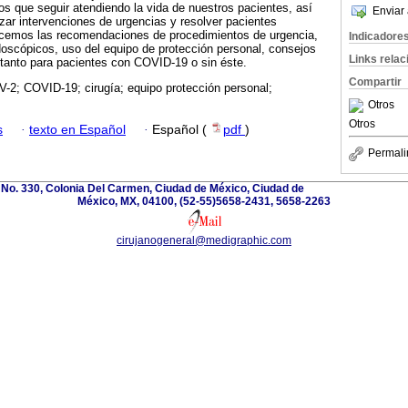
s que seguir atendiendo la vida de nuestros pacientes, así
Enviar 
zar intervenciones de urgencias y resolver pacientes
acemos las recomendaciones de procedimientos de urgencia,
Indicadore
oscópicos, uso del equipo de protección personal, consejos
Links rela
 tanto para pacientes con COVID-19 o sin éste.
Compartir
2; COVID-19; cirugía; equipo protección personal;
Otros
Otros
s
·
texto en Español
·
Español (
pdf
)
Permali
No. 330, Colonia Del Carmen, Ciudad de México, Ciudad de
México, MX, 04100, (52-55)5658-2431, 5658-2263
cirujanogeneral@medigraphic.com