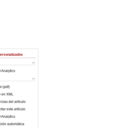
Personalizados
 Analytics
l (pdf)
lo en XML
cias del artículo
tar este artículo
 Analytics
ción automática