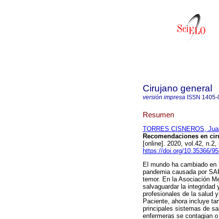
Cirujano general
versión impresa
ISSN
1405-
Resumen
TORRES CISNEROS, Juan
Recomendaciones en cirug
[online]. 2020, vol.42, n
https://doi.org/10.35366/9
El mundo ha cambiado en lo
pandemia causada por SARS
temor. En la Asociación M
salvaguardar la integridad 
profesionales de la salud
Paciente, ahora incluye ta
principales sistemas de s
enfermeras se contagian o 