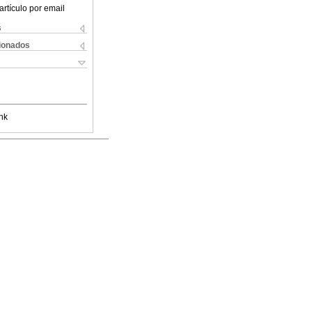
artículo por email
s
cionados
nk