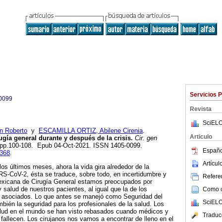
Servicios 
0099
Revista
SciELO
 Roberto
y
ESCAMILLA ORTIZ, Abilene Cirenia
.
Articulo
ía general durante y después de la crisis.
Cir. gen
.2, pp.100-108. Epub 04-Oct-2021. ISSN 1405-0099.
Españo
5368
.
Artícu
s últimos meses, ahora la vida gira alrededor de la
-CoV-2, ésta se traduce, sobre todo, en incertidumbre y
Referen
exicana de Cirugía General estamos preocupados por
y salud de nuestros pacientes, al igual que la de los
Como ci
 y asociados. Lo que antes se manejó como Seguridad del
SciELO
mbién la seguridad para los profesionales de la salud. Los
alud en el mundo se han visto rebasados cuando médicos y
Traduc
fallecen. Los cirujanos nos vamos a encontrar de lleno en el