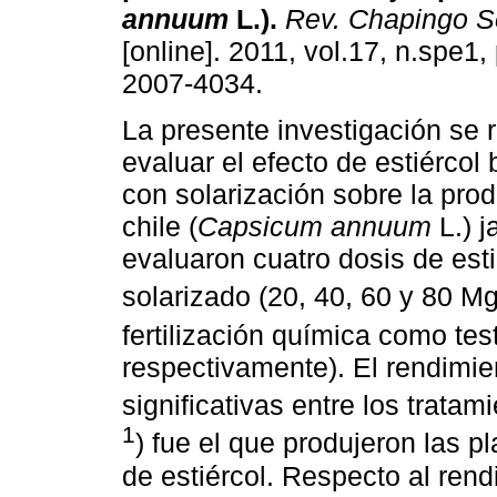
annuum
L.)
.
Rev. Chapingo Se
[online]. 2011, vol.17, n.spe1
2007-4034.
La presente investigación se r
evaluar el efecto de estiércol 
con solarización sobre la pro
chile (
Capsicum annuum
L.) 
evaluaron cuatro dosis de esti
solarizado (20, 40, 60 y 80 M
fertilización química como tes
respectivamente). El rendimien
significativas entre los tratam
1
) fue el que produjeron las p
de estiércol. Respecto al rend