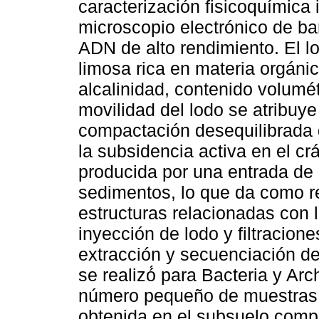
caracterización fisicoquímica 
microscopio electrónico de b
ADN de alto rendimiento. El l
limosa rica en materia orgánic
alcalinidad, contenido volumé
movilidad del lodo se atribuye
compactación desequilibrada 
la subsidencia activa en el cr
producida por una entrada de
sedimentos, lo que da como r
estructuras relacionadas con 
inyección de lodo y filtraciones
extracción y secuenciación d
se realizó́ para Bacteria y Ar
número pequeño de muestras d
obtenida en el subsuelo compa