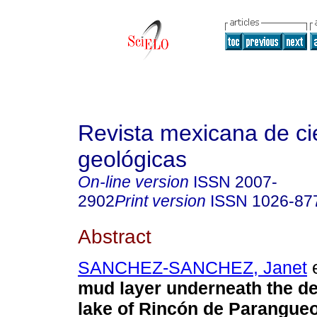
Revista mexicana de ci
geológicas
On-line version
ISSN
2007-
2902
Print version
ISSN
1026-87
Abstract
SANCHEZ-SANCHEZ, Janet
e
mud layer underneath the d
lake of Rincón de Parangueo