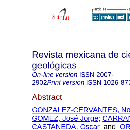
Revista mexicana de ci
geológicas
On-line version
ISSN
2007-
2902
Print version
ISSN
1026-87
Abstract
GONZALEZ-CERVANTES, No
GOMEZ, José Jorge
;
CARRA
CASTANEDA, Oscar
and
OR