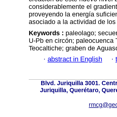
considerablemente el gradiente
proveyendo la energía suficie
asociado a la actividad de los r
Keywords :
paleolago; secue
U-Pb en circón; paleocuenca 
Teocaltiche; graben de Aguasc
·
abstract in English
·
Blvd. Juriquilla 3001. Ce
Juriquilla, Querétaro, Quer
rmcg@geo