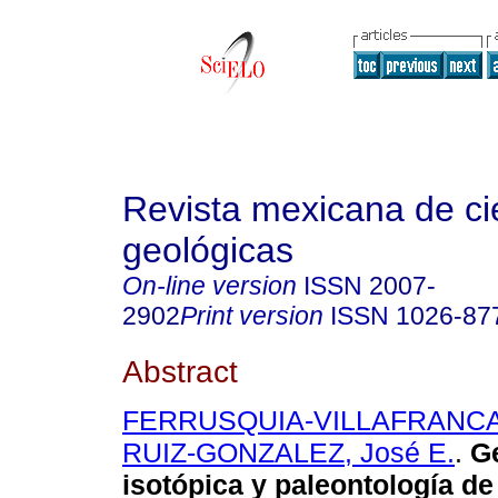
Revista mexicana de ci
geológicas
On-line version
ISSN
2007-
2902
Print version
ISSN
1026-87
Abstract
FERRUSQUIA-VILLAFRANCA,
RUIZ-GONZALEZ, José E.
.
Ge
isotópica y paleontología d