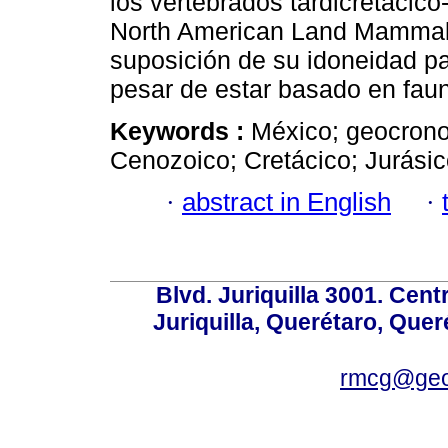
los vertebrados tardicretácico
North American Land Mammal 
suposición de su idoneidad p
pesar de estar basado en fau
Keywords :
México; geocrono
Cenozoico; Cretácico; Jurásic
·
abstract in English
·
Blvd. Juriquilla 3001. Ce
Juriquilla, Querétaro, Quer
rmcg@geo