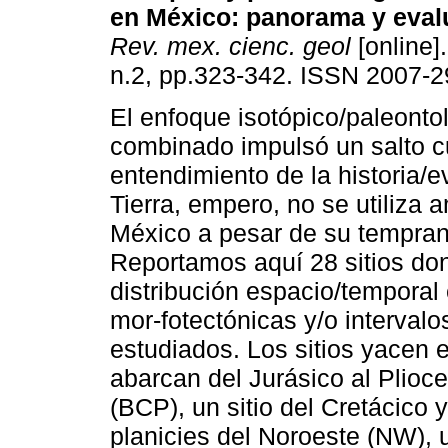
en México: panorama y evalu
Rev. mex. cienc. geol
[online]
n.2, pp.323-342. ISSN 2007-2
El enfoque isotópico/paleonto
combinado impulsó un salto cu
entendimiento de la historia/e
Tierra, empero, no se utiliza
México a pesar de su temprano
Reportamos aquí 28 sitios do
distribución espacio/temporal 
mor-fotectónicas y/o interval
estudiados. Los sitios yacen 
abarcan del Jurásico al Plioc
(BCP), un sitio del Cretácico 
planicies del Noroeste (NW), 