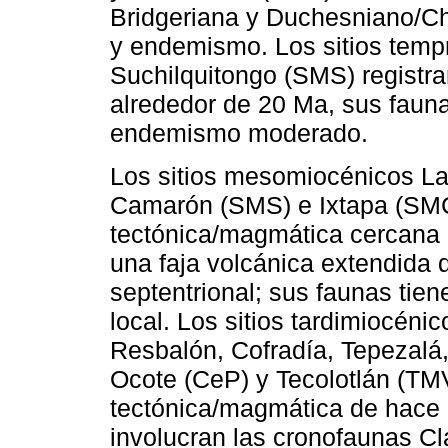
Bridgeriana y Duchesniano/Ch
y endemismo. Los sitios tem
Suchilquitongo (SMS) registra
alrededor de 20 Ma, sus fauna
endemismo moderado.
Los sitios mesomiocénicos La
Camarón (SMS) e Ixtapa (SMCh
tectónica/magmática cercana a
una faja volcánica extendida
septentrional; sus faunas tien
local. Los sitios tardimiocéni
Resbalón, Cofradía, Tepezalá
Ocote (CeP) y Tecolotlán (TMV
tectónica/magmática de hace 
involucran las cronofaunas C