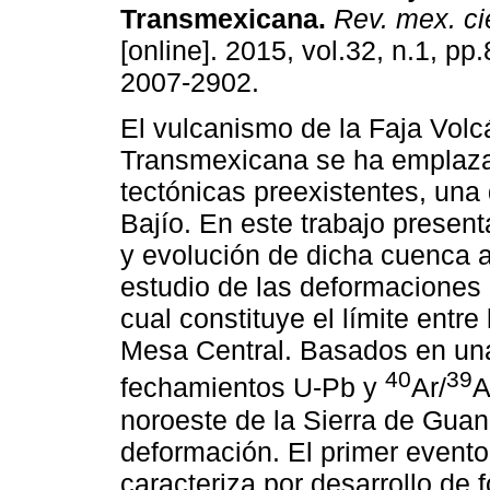
Transmexicana
.
Rev. mex. ci
[online]. 2015, vol.32, n.1, p
2007-2902.
El vulcanismo de la Faja Volc
Transmexicana se ha emplaz
tectónicas preexistentes, una 
Bajío. En este trabajo presen
y evolución de dicha cuenca a 
estudio de las deformaciones o
cual constituye el límite entr
Mesa Central. Basados en una 
40
39
fechamientos U-Pb y
Ar/
A
noroeste de la Sierra de Guan
deformación. El primer evento
caracteriza por desarrollo de 