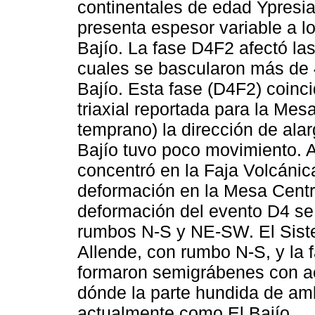
continentales de edad Ypresi
presenta espesor variable a lo 
Bajío. La fase D4F2 afectó la
cuales se bascularon más de 45
Bajío. Esta fase (D4F2) coinc
triaxial reportada para la Me
temprano) la dirección de ala
Bajío tuvo poco movimiento. A
concentró en la Faja Volcán
deformación en la Mesa Centra
deformación del evento D4 se 
rumbos N-S y NE-SW. El Sist
Allende, con rumbo N-S, y la 
formaron semigrábenes con ac
dónde la parte hundida de am
actualmente como El Bajío.