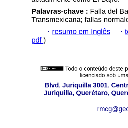
Palavras-chave :
Falla del B
Transmexicana; fallas normal
·
resumo em Inglês
·
pdf
)
Todo o conteúdo deste pe
licenciado sob um
Blvd. Juriquilla 3001. Ce
Juriquilla, Querétaro, Quer
rmcg@geo