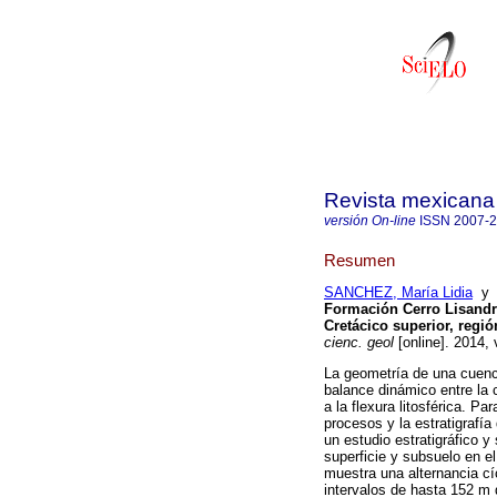
Revista mexicana 
versión On-line
ISSN
2007-
Resumen
SANCHEZ, María Lidia
y
Formación Cerro Lisand
Cretácico superior, regi
cienc. geol
[online]. 2014,
La geometría de una cuenc
balance dinámico entre la 
a la flexura litosférica. P
procesos y la estratigrafí
un estudio estratigráfico 
superficie y subsuelo en 
muestra una alternancia cíc
intervalos de hasta 152 m 