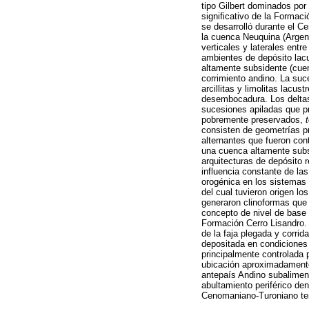
tipo Gilbert dominados po
significativo de la Formac
se desarrolló durante el C
la cuenca Neuquina (Argen
verticales y laterales entr
ambientes de depósito lac
altamente subsidente (cuen
corrimiento andino. La su
arcillitas y limolitas lacu
desembocadura. Los deltas
sucesiones apiladas que 
pobremente preservados,
consisten de geometrías pr
alternantes que fueron cont
una cuenca altamente subs
arquitecturas de depósito 
influencia constante de la
orogénica en los sistemas 
del cual tuvieron origen lo
generaron clinoformas que 
concepto de nivel de base e
Formación Cerro Lisandro. S
de la faja plegada y corrid
depositada en condiciones 
principalmente controlada 
ubicación aproximadamente 
antepaís Andino subaliment
abultamiento periférico de
Cenomaniano-Turoniano temp