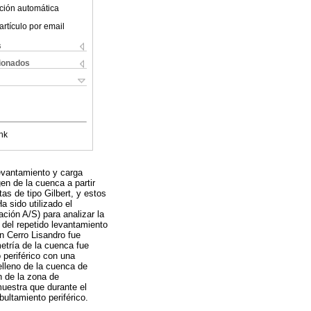
ción automática
artículo por email
s
cionados
nk
levantamiento y carga
en de la cuenca a partir
tas de tipo Gilbert, y estos
 sido utilizado el
ación A/S) para analizar la
o del repetido levantamiento
ón Cerro Lisandro fue
etría de la cuenca fue
 periférico con una
elleno de la cuenca de
n de la zona de
muestra que durante el
ultamiento periférico.