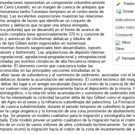
r inundaciones representan un componente volumétricamente
Traduc
ión Cerro Lisandro, en un margen de cuenca de antepaís que
Enviar 
enomaniano tardío-Turoniano temprano en el centro-oeste de
tina). Las excelentes exposiciones muestran las relaciones
Indicadore
e los arreglos de facies que identifican un conjunto de
ustres y deltaicos que ocupan una artesa elongada,
Links rela
ca profunda) que se desarrolló en el frente de avance de
cesión completa tiene aproximadamente 370 m y consiste de
Compartir
stres y areniscas de clinoformas deltaicas y lóbulos de
Otros
 de tipo Gilbert están organizados en numerosas
presentan
foresets
tangenciales bien desarrollados,
topsets
Otros
toesets
y
bottomsets.
Las arquitecturas de depósito internas
ogradacional, agradacional-progradacional y retrogradacional
Permali
roladas por eventos climáticos de alta frecuencia relativa en
idente. El elemento común que caracteriza todas las
reconocidas en las principales secciones estudiadas es la
s altas tasas de subsidencia y el suministro de sedimento, asociadas con el 
deltaicos durante la acumulación del sedimento. El control tectónico del marg
s deltas dio lugar a un arreglo escalonado (hacia el centro de la cuenca) de del
se vuelven más jóvenes progresivamente hacia el depocentro de la misma. Ha
stratigráfico, o la relación entre acomodación y suministro de sedimento (rel
e ha interpretado la ciclicidad lacustre/ delta de tipo Gilbert como el registr
a del Agrio en el oeste y la influencia subordinada del paleoclima. La Formaci
de cuenca subalimentada; durante el periodo temprano de subrelleno la geom
por la carga orogénica y la formación de una zona prominente de abultamiento
fija. Se propone un modelo cualitativo para la migración y estratigrafía del r
ada. Este modelo provee un patrón cualitativo de la migración hacia el crató
ntro de un ciclo de varios millones de años controlado tectónicamente. Se de
rano ocurrió la migración hacia el cratón de la zona de levantamiento del ab