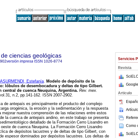
de ciencias geológicas
Servicios 
2902
versión impresa
ISSN
1026-8774
Revista
SciELO
ASURMENDI, Estefanía
.
Modelo de depósito de la
Google
ro
:
lóbulos de desembocadura y deltas de tipo Gilbert.
ón central de cuenca Neuquina, Argentina
.
Rev. mex.
Articulo
 vol.31, n.2, pp.141-162. ISSN 2007-2902.
Españo
a de antepaís es principalmente el producto del complejo
carga orogénica, la erosión y la sedimentación y la respuesta
Artícu
ara mejorar nuestra comprensión de las relaciones entre estos
a de la cuenca de antepaís andino, en este trabajo se presenta
Referen
y sedimentológico detallado de la Formación Cerro Lisandro en
Como ci
el oeste de cuenca Neuquina. La Formación Cerro Lisandro
lica de depósitos lacustres y de deltas de tipo Gilbert, con
SciELO
de espesor dominados por depósitos lacustres. Los deltas de