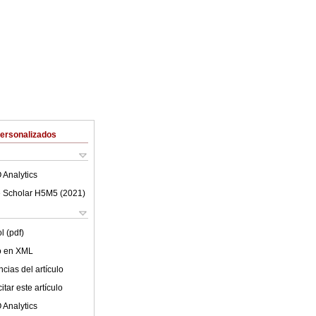
Personalizados
 Analytics
 Scholar H5M5 (
2021
)
l (pdf)
lo en XML
cias del artículo
tar este artículo
 Analytics