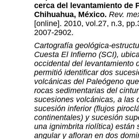
cerca del levantamiento de
Chihuahua, México
.
Rev. mex
[online]. 2010, vol.27, n.3, p
2007-2902.
Cartografía geológica-estructur
Cuesta El Infierno (SCI), ubic
occidental del levantamiento
permitió identificar dos suces
volcánicas del Paleógeno qu
rocas sedimentarias del cint
sucesiones volcánicas, a las
sucesión inferior (flujos piroc
continentales) y sucesión sup
una ignimbrita riolítica) está
angular y afloran en dos domin