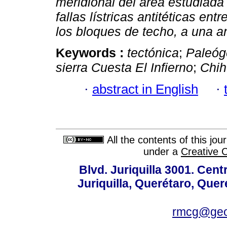
meridional del área estudiad
fallas lístricas antitéticas ent
los bloques de techo, a una a
Keywords :
tectónica
;
Paleóg
sierra Cuesta El Infierno
;
Chi
·
abstract in English
·
All the contents of this jo
under a
Creative 
Blvd. Juriquilla 3001. Ce
Juriquilla, Querétaro, Quer
rmcg@geo