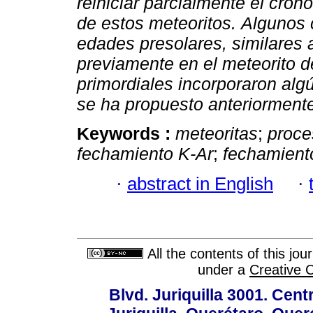
reiniciar parcialmente el cro
de estos meteoritos.
Algunos 
edades presolares, similares 
previamente en el meteorito d
primordiales incorporaron algú
se ha propuesto anteriorment
Keywords :
meteoritas
;
proce
fechamiento K-Ar
;
fechamient
·
abstract in English
·
All the contents of this jo
under a
Creative 
Blvd. Juriquilla 3001. Ce