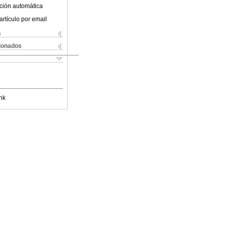
ción automática
artículo por email
s
cionados
nk