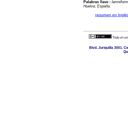
Palabras llave :
lamnifor
Huelva
;
España
.
·
resumen en Inglé
Todo el con
Blvd. Juriquilla 3001. 
Qu