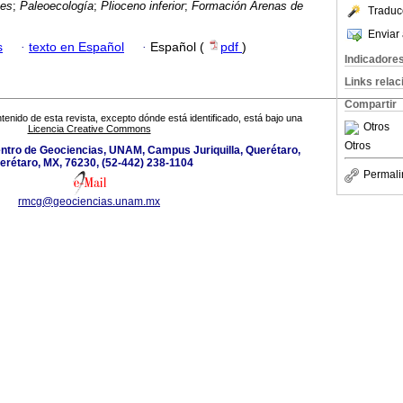
mes
;
Paleoecología
;
Plioceno inferior
;
Formación Arenas de
Traduc
Enviar 
s
·
texto en Español
·
Español (
pdf
)
Indicadore
Links rela
Compartir
tenido de esta revista, excepto dónde está identificado, está bajo una
Otros
Licencia Creative Commons
Otros
Centro de Geociencias, UNAM, Campus Juriquilla, Querétaro,
erétaro, MX, 76230, (52-442) 238-1104
Permali
rmcg@geociencias.unam.mx