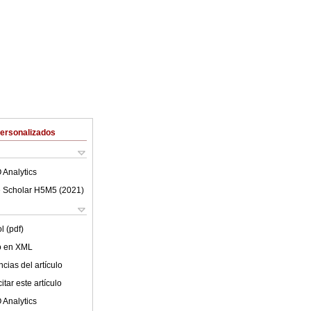
Personalizados
 Analytics
 Scholar H5M5 (
2021
)
l (pdf)
lo en XML
cias del artículo
tar este artículo
 Analytics