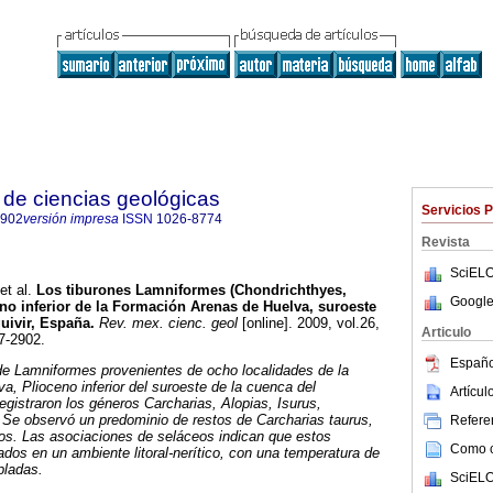
de ciencias geológicas
Servicios 
2902
versión impresa
ISSN
1026-8774
Revista
SciELO
et al.
Los tiburones Lamniformes (Chondrichthyes,
Google
no inferior de la Formación Arenas de Huelva, suroeste
uivir, España
.
Rev. mex. cienc. geol
[online]. 2009, vol.26,
Articulo
7-2902.
Españo
de Lamniformes provenientes de ocho localidades de la
, Plioceno inferior del suroeste de la cuenca del
Artícu
egistraron los géneros Carcharias, Alopias, Isurus,
 Se observó un predominio de restos de Carcharias taurus,
Referen
os. Las asociaciones de seláceos indican que estos
Como ci
dos en un ambiente litoral-nerítico, con una temperatura de
pladas.
SciELO