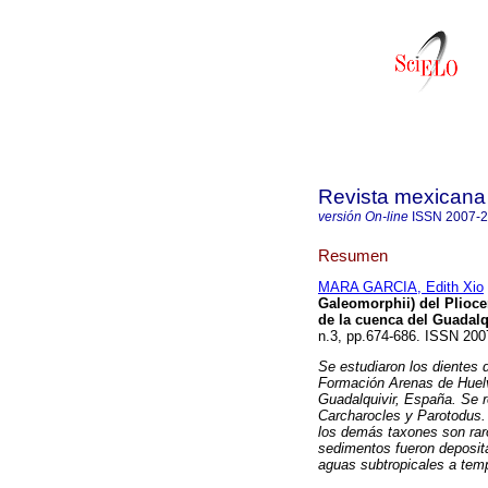
Revista mexicana 
versión On-line
ISSN
2007-
Resumen
MARA GARCIA, Edith Xio
Galeomorphii) del Plioce
de la cuenca del Guadalq
n.3, pp.674-686. ISSN 200
Se estudiaron los dientes 
Formación Arenas de Huelva
Guadalquivir, España. Se r
Carcharocles y Parotodus.
los demás taxones son rar
sedimentos fueron deposita
aguas subtropicales a tem