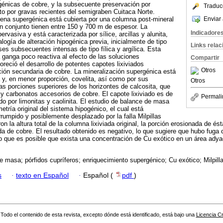
génicas de cobre, y la subsecuente preservación por
Traduc
o por gravas recientes del semigraben Cuitaca Norte.
Enviar 
ena supergénica está cubierta por una columna post-mineral
en conjunto tienen entre 150 y 700 m de espesor. La
Indicadore
ervasiva y está caracterizada por sílice, arcillas y alunita,
ogía de alteración hipogénica previa, inicialmente de tipo
Links rela
ases subsecuentes intensas de tipo fílica y argílica. Esta
 ganga poco reactiva al efecto de las soluciones
Compartir
oreció el desarrollo de potentes capotes lixiviados
Otros
ción secundaria de cobre. La mineralización supergénica está
a y, en menor proporción, covelita, así como por sus
Otros
as porciones superiores de los horizontes de calcosita, que
 y carbonatos accesorios de cobre. El capote lixiviado es de
Permali
do por limonitas y caolinita. El estudio de balance de masa
metría original del sistema hipogénico, el cual está
rrumpido y posiblemente desplazado por la falla Milpillas
 la altura total de la columna lixiviada original, la porción erosionada de é
a de cobre. El resultado obtenido es negativo, lo que sugiere que hubo fuga 
o que es posible que exista una concentración de Cu exótico en un área adya
e masa; pórfidos cupríferos; enriquecimiento supergénico; Cu exótico; Milpill
s
·
texto en Español
·
Español (
pdf
)
Todo el contenido de esta revista, excepto dónde está identificado, está bajo una
Licencia 