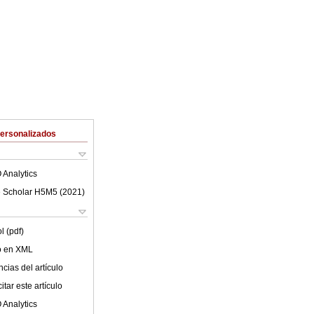
Personalizados
 Analytics
 Scholar H5M5 (
2021
)
l (pdf)
lo en XML
cias del artículo
tar este artículo
 Analytics