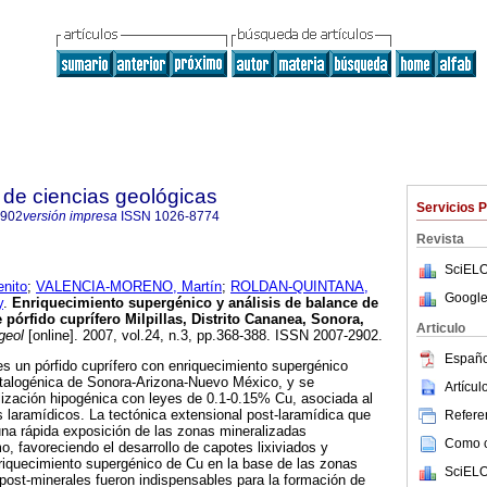
de ciencias geológicas
Servicios 
2902
versión impresa
ISSN
1026-8774
Revista
SciELO
nito
;
VALENCIA-MORENO, Martín
;
ROLDAN-QUINTANA,
Google
y
.
Enriquecimiento supergénico y análisis de balance de
pórfido cuprífero Milpillas, Distrito Cananea, Sonora,
Articulo
geol
[online]. 2007, vol.24, n.3, pp.368-388. ISSN 2007-2902.
Españo
 es un pórfido cuprífero con enriquecimiento supergénico
etalogénica de Sonora-Arizona-Nuevo México, y se
Artícu
lización hipogénica con leyes de 0.1-0.15% Cu, asociada al
laramídicos. La tectónica extensional post-laramídica que
Referen
 una rápida exposición de las zonas mineralizadas
Como ci
o, favoreciendo el desarrollo de capotes lixiviados y
riquecimiento supergénico de Cu en la base de las zonas
SciELO
ost-minerales fueron indispensables para la formación de