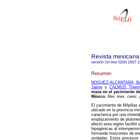
Revista mexicana 
versión On-line
ISSN
2007-
Resumen
NOGUEZ-ALCANTARA, Be
Jaime
y
CALMUS, Thierr
masa en el yacimiento de 
México
.
Rev. mex. cienc. 
El yacimiento de Milpillas
ubicado en la provincia m
caracteriza por una minera
emplazamiento de plutones 
afectó esta región facilitó
hipogénicas al intemperism
formando horizontes de en
oxidadas. Estos procesos p