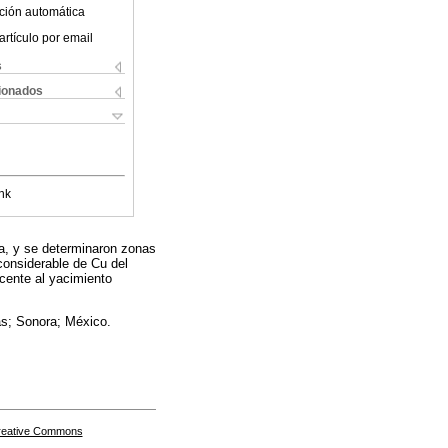
ción automática
artículo por email
s
cionados
nk
sta, y se determinaron zonas
considerable de Cu del
cente al yacimiento
as; Sonora; México.
Creative Commons