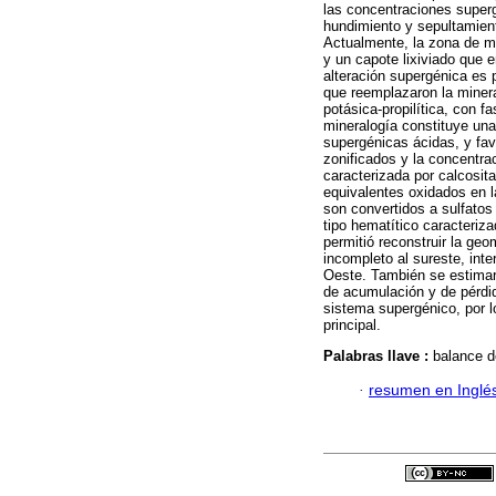
las concentraciones super
hundimiento y sepultamient
Actualmente, la zona de m
y un capote lixiviado que 
alteración supergénica es p
que reemplazaron la mineral
potásica-propilítica, con f
mineralogía constituye una
supergénicas ácidas, y fav
zonificados y la concentra
caracterizada por calcosit
equivalentes oxidados en l
son convertidos a sulfatos
tipo hematítico caracteriza
permitió reconstruir la geo
incompleto al sureste, inte
Oeste. También se estimaron
de acumulación y de pérdid
sistema supergénico, por l
principal.
Palabras llave :
balance d
·
resumen en Inglé