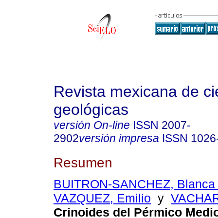
Revista mexicana de ci
geológicas
versión On-line
ISSN
2007-
2902
versión impresa
ISSN
1026
Resumen
BUITRON-SANCHEZ, Blanca 
VAZQUEZ, Emilio
y
VACHARD
Crinoides del Pérmico Medi