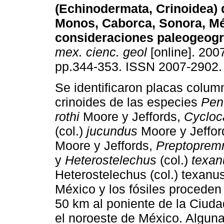
(Echinodermata, Crinoidea) 
Monos, Caborca, Sonora, Mé
consideraciones paleogeogr
mex. cienc. geol
[online]. 2007
pp.344-353. ISSN 2007-2902.
Se identificaron placas colum
crinoides de las especies
Pen
rothi
Moore y Jeffords,
Cycloc
(col.)
jucundus
Moore y Jeffor
Moore y Jeffords,
Preptopre
y
Heterostelechus
(col.)
texan
Heterostelechus (col.) texanu
México y los fósiles proceden
50 km al poniente de la Ciud
el noroeste de México. Alguna