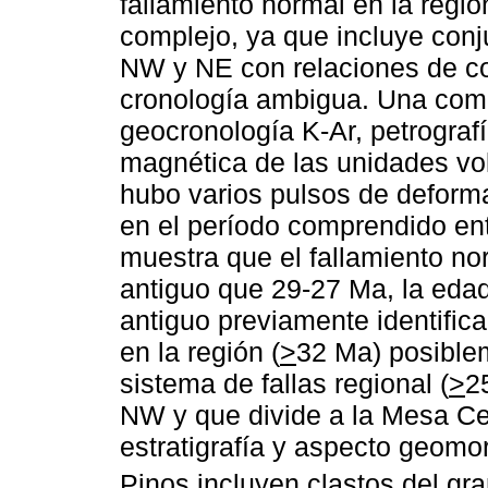
fallamiento normal en la regió
complejo, ya que incluye conj
NW y NE con relaciones de co
cronología ambigua. Una comb
geocronología K-Ar, petrografí
magnética de las unidades vo
hubo varios pulsos de defor
en el período comprendido en
muestra que el fallamiento n
antiguo que 29-27 Ma, la eda
antiguo previamente identific
en la región (
>
32 Ma) posible
sistema de fallas regional (
>
2
NW y que divide a la Mesa Ce
estratigrafía y aspecto geomor
Pinos incluyen clastos del gr