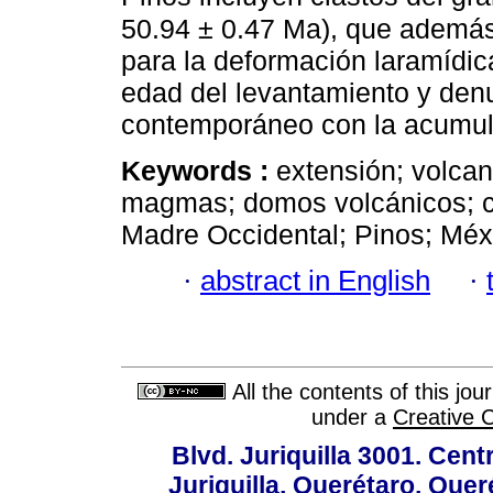
50.94 ± 0.47 Ma), que ademá
para la deformación laramídica
edad del levantamiento y denu
contemporáneo con la acumula
Keywords :
extensión; volca
magmas; domos volcánicos; ca
Madre Occidental; Pinos; Méx
·
abstract in English
·
All the contents of this jo
under a
Creative 
Blvd. Juriquilla 3001. Ce
Juriquilla, Querétaro, Quer