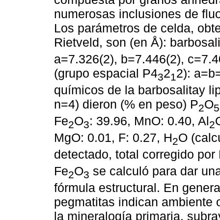
numerosas inclusiones de fluor
Los parámetros de celda, obt
Rietveld, son (en Å): barbosal
a=7.326(2), b=7.446(2), c=7.4
(grupo espacial P4
2
2): a=b
3
1
químicos de la barbosalitay l
n=4) dieron (% en peso) P
O
2
5
Fe
O
: 39.96, MnO: 0.40, Al
2
3
2
MgO: 0.01, F: 0.27, H
O (calc
2
detectado, total corregido po
Fe
O
se calculó para dar una
2
3
fórmula estructural. En genera
pegmatitas indican ambiente o
la mineralogía primaria, subr