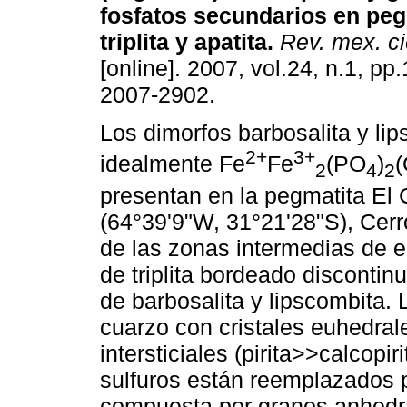
fosfatos secundarios en peg
triplita y apatita
.
Rev. mex. ci
[online]. 2007, vol.24, n.1, p
2007-2902.
Los dimorfos barbosalita y lip
2+
3+
idealmente Fe
Fe
(PO
)
2
4
2
presentan en la pegmatita El C
(64°39'9"W, 31°21'28"S), Cer
de las zonas intermedias de 
de triplita bordeado disconti
de barbosalita y lipscombita.
cuarzo con cristales euhedrales
intersticiales (pirita>>calcopir
sulfuros están reemplazados
compuesta por granos anhedra