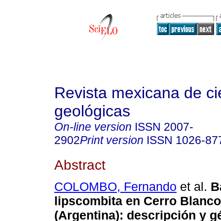
Revista mexicana de ci
geológicas
On-line version
ISSN
2007-
2902
Print version
ISSN
1026-87
Abstract
COLOMBO, Fernando
et al.
B
lipscombita en Cerro Blanc
(Argentina)
:
descripción y g