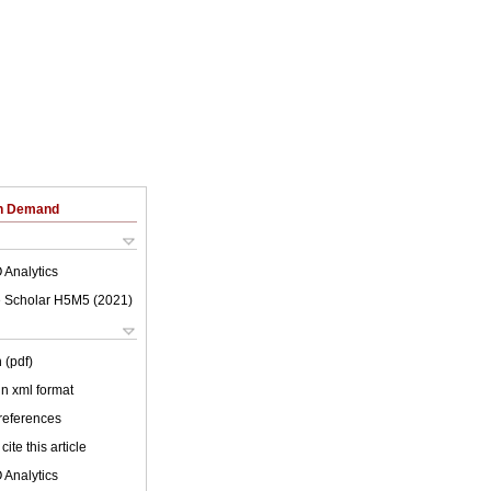
on Demand
 Analytics
 Scholar H5M5 (
2021
)
 (pdf)
 in xml format
 references
cite this article
 Analytics