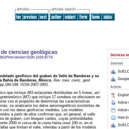
de ciencias geológicas
Services 
2902
Print version
ISSN
1026-8774
Journal
SciELO
odelado geofísico del graben de Valle de Banderas y su
Google
 la Bahía de Banderas, México
.
Rev. mex. cienc. geol
2, pp.184-198. ISSN 2007-2902.
Article
ico que incluye 483 estaciones distribuidas en 5 líneas, así
English
netotelúrico (MT) que incluye 17 sondeos se efectuaron en
eras con el propósito de determinar las características
Article
demás, se analizaron los datos aeromagnéticos existentes de
on con los datos geofísicos medidos. Los modelos
Article
idos a partir de ellos confirman que, en general, el valle
How to 
ura de graben, con bloques caídos, cuyas profundidades
nte 2000 m cerca de la costa hasta unos 100 m, en el
SciELO
llas que limitan el valle, inferidas a partir de los modelos