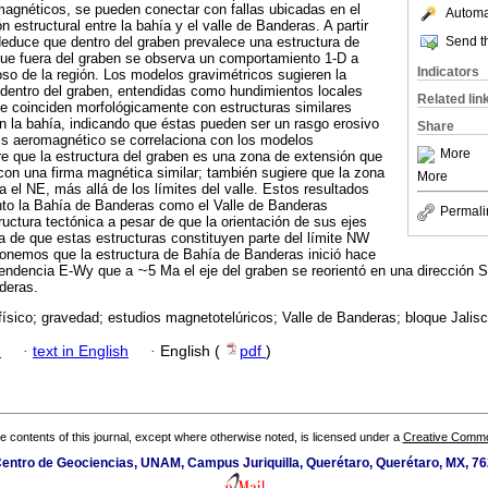
magnéticos, se pueden conectar con fallas ubicadas en el
Automat
 estructural entre la bahía y el valle de Banderas. A partir
Send th
educe que dentro del graben prevalece una estructura de
 que fuera del graben se observa un comportamiento 1-D a
Indicators
so de la región. Los modelos gravimétricos sugieren la
dentro del graben, entendidas como hundimientos locales
Related lin
e coinciden morfológicamente con estructuras similares
n la bahía, indicando que éstas pueden ser un rasgo erosivo
Share
isis aeromagnético se correlaciona con los modelos
More
e que la estructura del graben es una zona de extensión que
con una firma magnética similar; también sugiere que la zona
More
 el NE, más allá de los límites del valle. Estos resultados
anto la Bahía de Banderas como el Valle de Banderas
Permali
uctura tectónica a pesar de que la orientación de sus ejes
ea de que estas estructuras constituyen parte del límite NW
ponemos que la estructura de Bahía de Banderas inició hace
 tendencia E-Wy que a
5 Ma el eje del graben se reorientó en una dirección 
deras.
ísico; gravedad; estudios magnetotelúricos; Valle de Banderas; bloque Jalis
h
·
text in English
·
English (
pdf
)
the contents of this journal, except where otherwise noted, is licensed under a
Creative Common
 Centro de Geociencias, UNAM, Campus Juriquilla, Querétaro, Querétaro, MX, 76