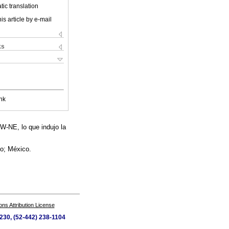
ic translation
is article by e-mail
ks
nk
SW-NE, lo que indujo la
co; México.
s Attribution License
230, (52-442) 238-1104