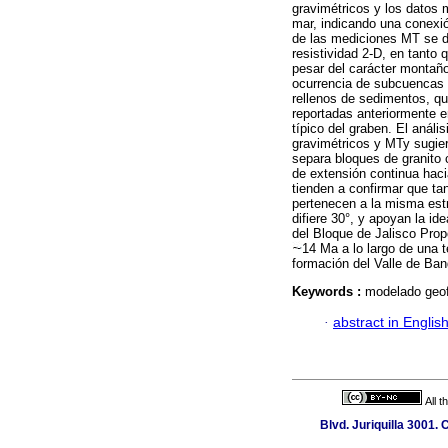
gravimétricos y los datos 
mar, indicando una conexión
de las mediciones MT se d
resistividad 2-D, en tanto
pesar del carácter montaño
ocurrencia de subcuencas 
rellenos de sedimentos, qu
reportadas anteriormente e
típico del graben. El anál
gravimétricos y MTy sugier
separa bloques de granito 
de extensión continua hacia
tienden a confirmar que t
pertenecen a la misma estr
difiere 30°, y apoyan la id
del Bloque de Jalisco Pro
14 Ma a lo largo de una
formación del Valle de Ban
Keywords :
modelado geof
·
abstract in Englis
All 
Blvd. Juriquilla 3001.