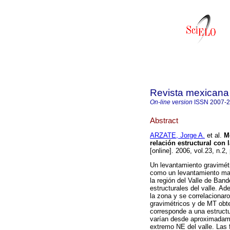
Revista mexicana 
On-line version
ISSN
2007-
Abstract
ARZATE, Jorge A.
et al.
M
relación estructural con
[online]. 2006, vol.23, n.
Un levantamiento gravimétr
como un levantamiento mag
la región del Valle de Band
estructurales del valle. A
la zona y se correlacionar
gravimétricos y de MT obten
corresponde a una estruct
varían desde aproximadame
extremo NE del valle. Las fa