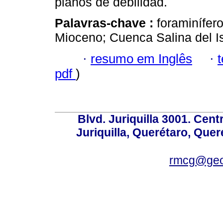
planos de debilidad.
Palavras-chave :
foraminífer
Mioceno; Cuenca Salina del I
·
resumo em Inglês
·
pdf
)
Blvd. Juriquilla 3001. Ce
Juriquilla, Querétaro, Quer
rmcg@geo