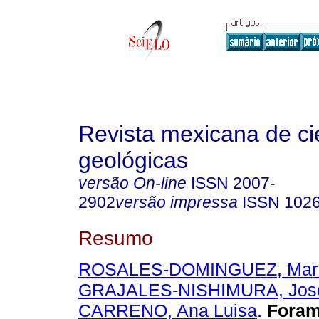
Revista mexicana de ci
geológicas
versão On-line
ISSN
2007-
2902
versão impressa
ISSN
102
Resumo
ROSALES-DOMINGUEZ, Marí
GRAJALES-NISHIMURA, Jos
CARRENO, Ana Luisa
.
Forami