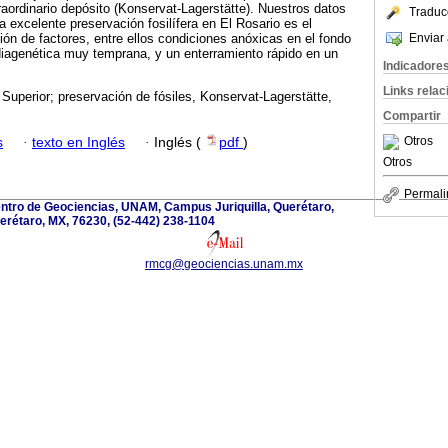
raordinario depósito (Konservat-Lagerstätte). Nuestros datos
Traduc
a excelente preservación fosilífera en El Rosario es el
Enviar 
ón de factores, entre ellos condiciones anóxicas en el fondo
diagenética muy temprana, y un enterramiento rápido en un
Indicadore
Links rela
 Superior; preservación de fósiles, Konservat-Lagerstätte,
Compartir
Otros
s
·
texto en Inglés
·
Inglés (
pdf
)
Otros
Permali
Centro de Geociencias, UNAM, Campus Juriquilla, Querétaro,
erétaro, MX, 76230, (52-442) 238-1104
rmcg@geociencias.unam.mx