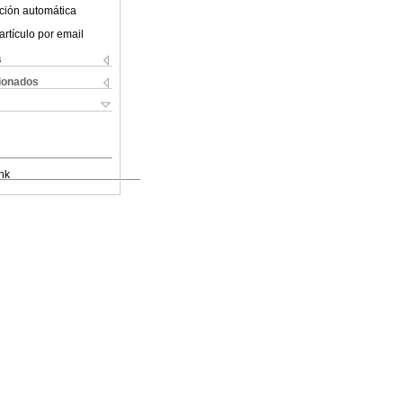
ción automática
artículo por email
s
cionados
nk