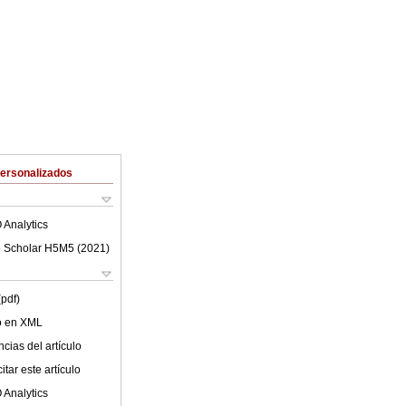
Personalizados
 Analytics
 Scholar H5M5 (
2021
)
(pdf)
lo en XML
cias del artículo
tar este artículo
 Analytics