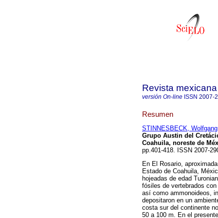
Revista mexicana 
versión On-line
ISSN
2007-
Resumen
STINNESBECK, Wolfgang
Grupo Austin del Cretáci
Coahuila, noreste de Méx
pp.401-418. ISSN 2007-29
En El Rosario, aproximada
Estado de Coahuila, México
hojeadas de edad Turoniano
fósiles de vertebrados con
así como ammonoideos, ino
depositaron en un ambiente
costa sur del continente n
50 a 100 m. En el presente