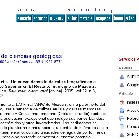
de ciencias geológicas
Servicios 
2902
versión impresa
ISSN
1026-8774
Revista
SciELO
et al.
Un nuevo depósito de caliza litográfica en el
Google
co Superior en El Rosario, municipio de Múzquiz,
ico.
Rev. mex. cienc. geol
[online]. 2005, vol.22, n.3,
Articulo
02.
Inglés 
mente a 170 km al WNW de Múzquiz, en la parte norte del
, una alternancia de calizas en laja y calizas margosas
Artícu
 tardío y Coniaciano temprano (Cretácico Tardío) contiene
 preservación excepcional que incluye sus partes blandas,
Referen
cerámidos y otros invertebrados. Los sedimentos se
Como ci
 de plataforma marina abierta, a cientos de kilómetros de la
orteamericano, con profundidades del agua de por lo menos
SciELO
 trabajo se pretende demostrar el enorme potencial