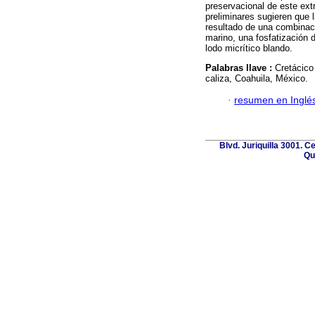
preservacional de este ext
preliminares sugieren que l
resultado de una combinaci
marino, una fosfatización 
lodo micrítico blando.
Palabras llave :
Cretácico
caliza, Coahuila, México.
·
resumen en Inglé
Blvd. Juriquilla 3001. 
Qu