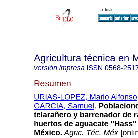
Agricultura técnica en 
versión impresa
ISSN
0568-251
Resumen
URIAS-LOPEZ, Mario Alfonso
GARCIA, Samuel
.
Poblacion
telarañero y barrenador de 
huertos de aguacate "Hass" 
México
.
Agric. Téc. Méx
[onli